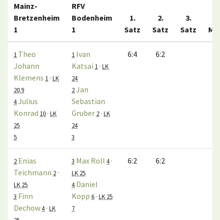
Mainz-
RFV
Bretzenheim
Bodenheim
1.
2.
3.
1
1
Satz
Satz
Satz
Ma
Theo
Ivan
6:4
6:2
1
1
Johann
Katsai
1
·
LK
Klemens
1
·
LK
24
Jan
20.9
2
Julius
Sebastian
4
Konrad
Gruber
10
·
LK
2
·
LK
25
24
5
3
Enias
Max Roll
6:2
6:2
2
3
4
·
Teichmann
2
·
LK 25
Daniel
LK 25
4
Finn
Kopp
3
6
·
LK 25
Dechow
4
·
LK
7