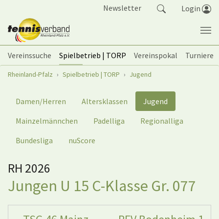
Springe zum Seiteninhalt
Newsletter
Login
Vereinssuche
Spielbetrieb | TORP
Vereinspokal
Turniere
Sie sind hier:
Rheinland-Pfalz
Spielbetrieb | TORP
Jugend
Damen/Herren
Altersklassen
Jugend
Mainzelmännchen
Padelliga
Regionalliga
Bundesliga
nuScore
RH 2026
Jungen U 15 C-Klasse Gr. 077