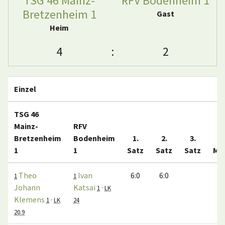
TSG 46 Mainz-
RFV Bodenheim 1
Bretzenheim 1
Gast
Heim
4
:
2
Einzel
TSG 46
Mainz-
RFV
Bretzenheim
Bodenheim
1.
2.
3.
1
1
Satz
Satz
Satz
Ma
Theo
Ivan
6:0
6:0
1
1
Johann
Katsai
1
·
LK
Klemens
1
·
LK
24
20.9