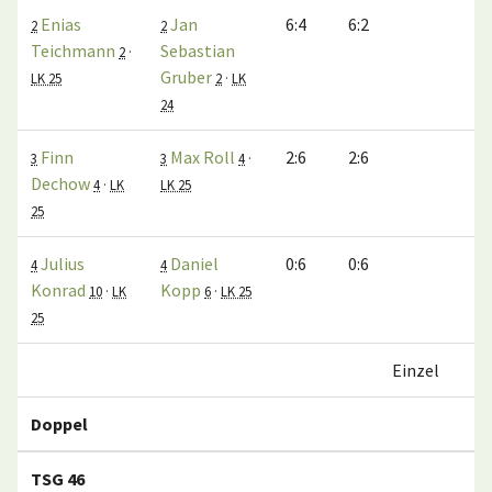
Enias
Jan
6:4
6:2
2
2
Teichmann
Sebastian
2
·
Gruber
LK 25
2
·
LK
24
Finn
Max Roll
2:6
2:6
3
3
4
·
Dechow
4
·
LK
LK 25
25
Julius
Daniel
0:6
0:6
4
4
Konrad
Kopp
10
·
LK
6
·
LK 25
25
Einzel
Doppel
TSG 46