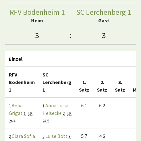
RFV Bodenheim 1
SC Lerchenberg 1
Heim
Gast
3
:
3
Einzel
RFV
SC
Bodenheim
Lerchenberg
1.
2.
3.
1
1
Satz
Satz
Satz
Ma
Anna
Anna Luisa
6:1
6:2
1
1
Grigat
Heisecke
1
·
LK
2
·
LK
24.4
24.5
Clara Sofia
Luise Bott
5:7
4:6
2
2
3