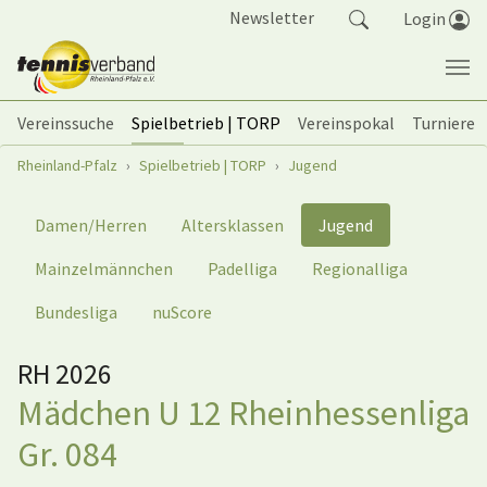
Springe zum Seiteninhalt
Newsletter
Login
Vereinssuche
Spielbetrieb | TORP
Vereinspokal
Turniere
Sie sind hier:
Rheinland-Pfalz
Spielbetrieb | TORP
Jugend
Damen/Herren
Altersklassen
Jugend
Mainzelmännchen
Padelliga
Regionalliga
Bundesliga
nuScore
RH 2026
Mädchen U 12 Rheinhessenliga
Gr. 084