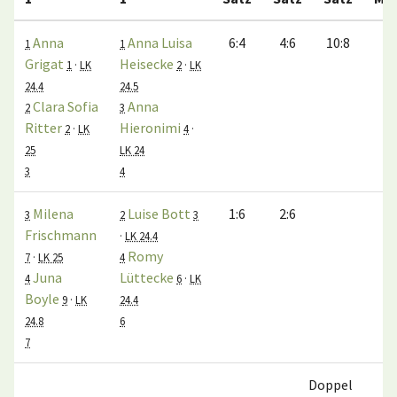
Anna
Anna Luisa
6:4
4:6
10:8
1
1
Grigat
Heisecke
1
·
LK
2
·
LK
24.4
24.5
Clara Sofia
Anna
2
3
Ritter
Hieronimi
2
·
LK
4
·
25
LK 24
3
4
Milena
Luise Bott
1:6
2:6
3
2
3
Frischmann
·
LK 24.4
Romy
7
·
LK 25
4
Juna
Lüttecke
4
6
·
LK
Boyle
9
·
LK
24.4
24.8
6
7
Doppel