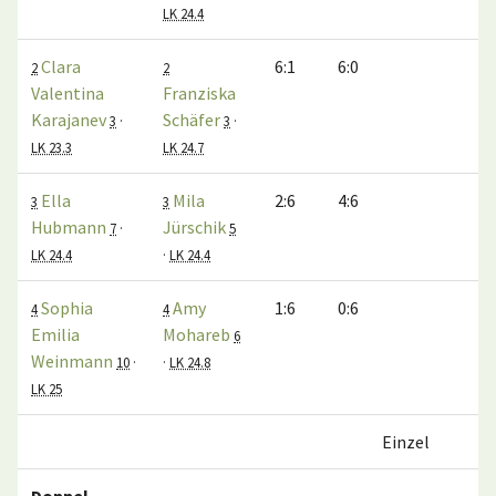
LK 24.4
Clara
6:1
6:0
1:
2
2
Valentina
Franziska
Karajanev
Schäfer
3
·
3
·
LK 23.3
LK 24.7
Ella
Mila
2:6
4:6
0:
3
3
Hubmann
Jürschik
7
·
5
LK 24.4
·
LK 24.4
Sophia
Amy
1:6
0:6
0:
4
4
Emilia
Mohareb
6
Weinmann
10
·
·
LK 24.8
LK 25
Einzel
2: