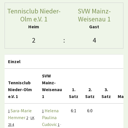
Tennisclub Nieder-
SVW Mainz-
Olm e.V. 1
Weisenau 1
Heim
Gast
2
:
4
Einzel
SVW
Tennisclub
Mainz-
Nieder-Olm
Weisenau
1.
2.
3.
e.V. 1
1
Satz
Satz
Satz
Matc
Sara-Marie
Helena
6:1
6:0
1:
1
1
Hemmer
Paulina
2
·
LK
Cudovic
23.4
1
·