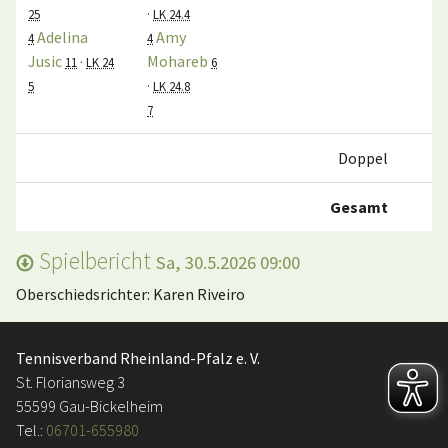
25
·
LK 24.4
Adelina
Amy
4
4
Jusic
Mohareb
11
·
LK 24
6
5
·
LK 24.8
7
Doppel
0:
Gesamt
2:
Spielbericht
Sa, 30.5.2026 09:00
Oberschiedsrichter: Karen Riveiro
Tennisverband Rheinland-Pfalz e. V.
St. Floriansweg 3
55599 Gau-Bickelheim
Tel.:
06701-655980