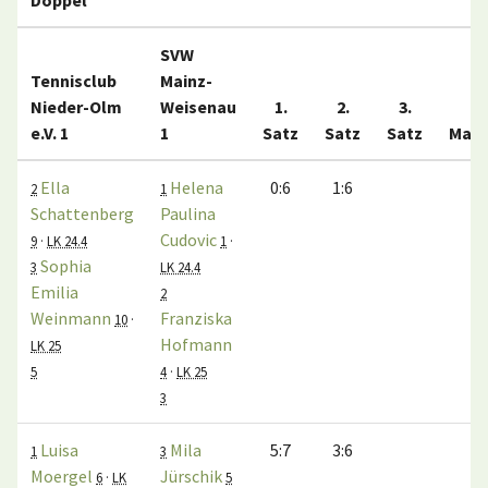
Doppel
SVW
Tennisclub
Mainz-
Nieder-Olm
Weisenau
1.
2.
3.
e.V. 1
1
Satz
Satz
Satz
Matc
Ella
Helena
0:6
1:6
0:
2
1
Schattenberg
Paulina
Cudovic
9
·
LK 24.4
1
·
Sophia
3
LK 24.4
Emilia
2
Weinmann
Franziska
10
·
Hofmann
LK 25
5
4
·
LK 25
3
Luisa
Mila
5:7
3:6
0:
1
3
Moergel
Jürschik
6
·
LK
5