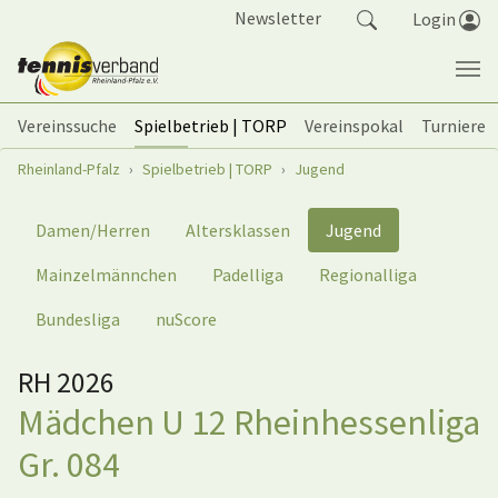
Springe zum Seiteninhalt
Newsletter
Login
Vereinssuche
Spielbetrieb | TORP
Vereinspokal
Turniere
Sie sind hier:
Rheinland-Pfalz
Spielbetrieb | TORP
Jugend
Damen/Herren
Altersklassen
Jugend
Mainzelmännchen
Padelliga
Regionalliga
Bundesliga
nuScore
RH 2026
Mädchen U 12 Rheinhessenliga
Gr. 084