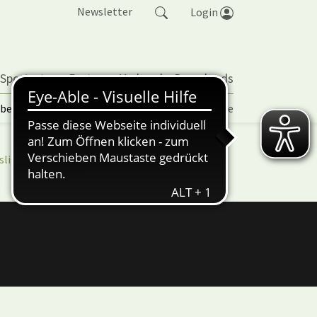
Newsletter
Login
 Sportarten
Partner
Verband
Downloads
lbetrieb | TORP
Vereinspokal
Turniere
sliga
nuScore