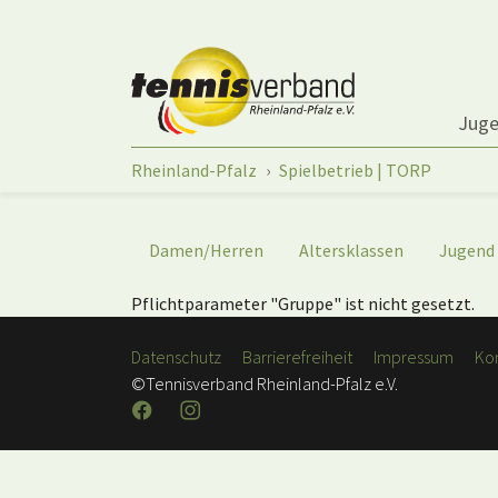
Springe zum Seiteninhalt
Jug
Sie sind hier:
Rheinland-Pfalz
Spielbetrieb | TORP
Damen/Herren
Altersklassen
Jugend
Pflichtparameter "Gruppe" ist nicht gesetzt.
Datenschutz
Barrierefreiheit
Impressum
Ko
©Tennisverband Rheinland-Pfalz e.V.
Facebook
Instagram