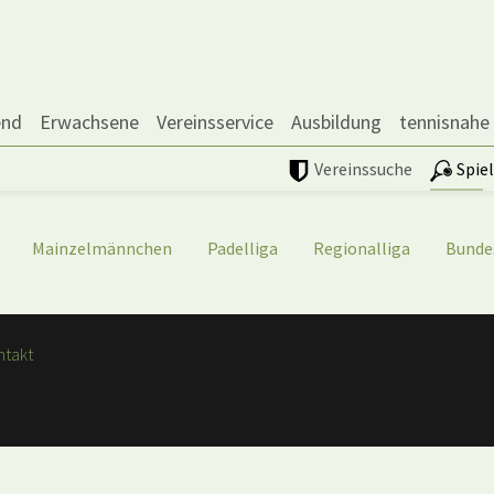
end
Erwachsene
Vereinsservice
Ausbildung
tennisnahe
Vereinssuche
Spie
Mainzelmännchen
Padelliga
Regionalliga
Bunde
ntakt