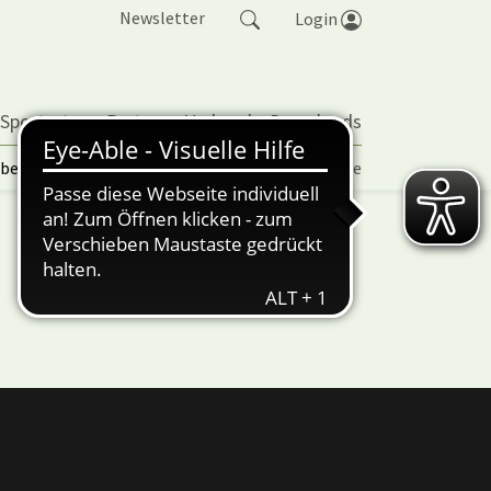
Newsletter
Login
 Sportarten
Partner
Verband
Downloads
lbetrieb | TORP
Vereinspokal
Turniere