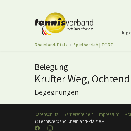
Springe zum Seiteninhalt
Jug
Sie sind hier:
Rheinland-Pfalz
Spielbetrieb | TORP
Belegung
Krufter Weg, Ochten
Begegnungen
Datenschutz
Barrierefreiheit
Impressum
Ko
©Tennisverband Rheinland-Pfalz e.V.