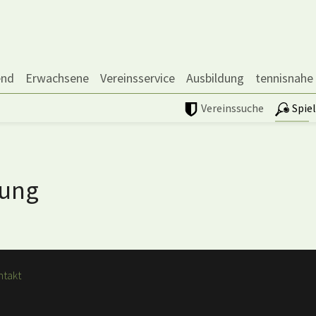
end
Erwachsene
Vereinsservice
Ausbildung
tennisnahe
Vereinssuche
Spie
dung
ntakt