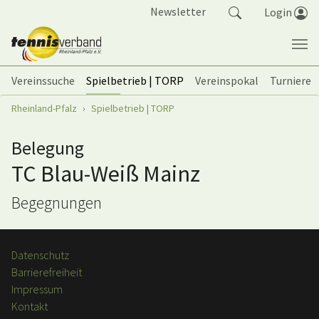
Springe zum Seiteninhalt
Newsletter
Login
Vereinssuche
Spielbetrieb | TORP
Vereinspokal
Turniere
Sie sind hier:
Rheinland-Pfalz
Spielbetrieb | TORP
Belegung
TC Blau-Weiß Mainz
Begegnungen
Datenschutz
Barrierefreiheit
Impressum
Kontakt