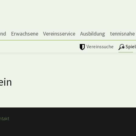
end
Erwachsene
Vereinsservice
Ausbildung
tennisnahe
Vereinssuche
Spie
ein
ntakt