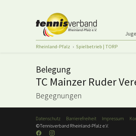
Springe zum Seiteninhalt
Jug
Sie sind hier:
Rheinland-Pfalz
Spielbetrieb | TORP
Belegung
TC Mainzer Ruder Ver
Begegnungen
Datenschutz
Barrierefreiheit
Impressum
Ko
©Tennisverband Rheinland-Pfalz e.V.