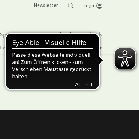
Newsletter
Login
 Sportarten
Partner
Verband
Downloads
lbetrieb | TORP
Vereinspokal
Turniere