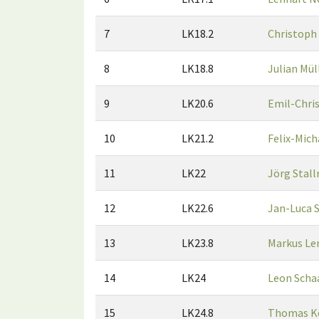
7
LK18.2
Christoph
8
LK18.8
Julian Mül
9
LK20.6
Emil-Chris
10
LK21.2
Felix-Mich
11
LK22
Jörg Stal
12
LK22.6
Jan-Luca S
13
LK23.8
Markus Le
14
LK24
Leon Scha
15
LK24.8
Thomas Kö