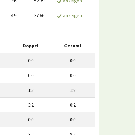
7:6
52:39
anzeigen
4:9
37:66
anzeigen
Doppel
Gesamt
0:0
0:0
0:0
0:0
1:3
1:8
3:2
8:2
0:0
0:0
3:2
8:2