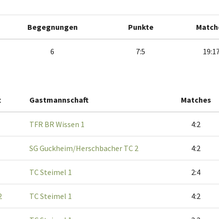
Begegnungen
Punkte
Match
6
7:5
19:1
t
Gastmannschaft
Matches
TFR BR Wissen 1
4:2
SG Guckheim/Herschbacher TC 2
4:2
TC Steimel 1
2:4
2
TC Steimel 1
4:2