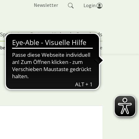
Newsletter
Login
 Sportarten
Partner
Verband
Downloads
lbetrieb | TORP
Vereinspokal
Turniere