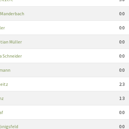
 Manderbach
0:0
ler
0:0
tian Müller
0:0
a Schneider
0:0
lmann
0:0
eitz
2:3
nz
1:3
af
0:0
nigsfeld
0:0