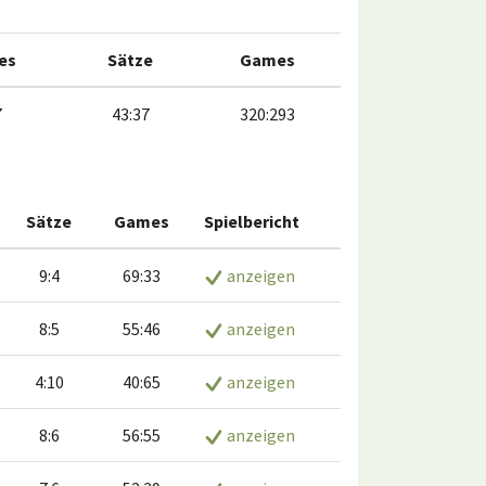
es
Sätze
Games
7
43:37
320:293
Sätze
Games
Spielbericht
9:4
69:33
anzeigen
8:5
55:46
anzeigen
4:10
40:65
anzeigen
8:6
56:55
anzeigen