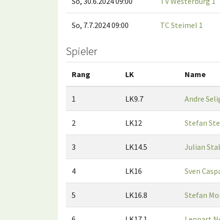
So, 30.6.2024 09:00
TV Westerburg 1
So, 7.7.2024 09:00
TC Steimel 1
Spieler
Rang
LK
Name
1
LK9.7
Andre Seli
2
LK12
Stefan Ste
3
LK14.5
Julian St
4
LK16
Sven Caspa
5
LK16.8
Stefan Mo
6
LK17.1
Lennart N