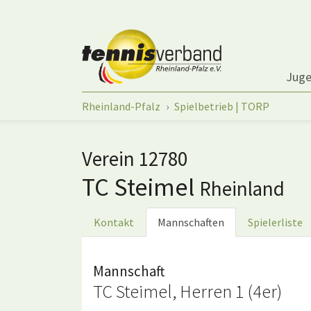
Springe zum Seiteninhalt
Jug
Sie sind hier:
Rheinland-Pfalz
Spielbetrieb | TORP
Verein 12780
TC Steimel
Rheinland
Kontakt
Mannschaften
Spielerliste
Mannschaft
TC Steimel, Herren 1 (4er)