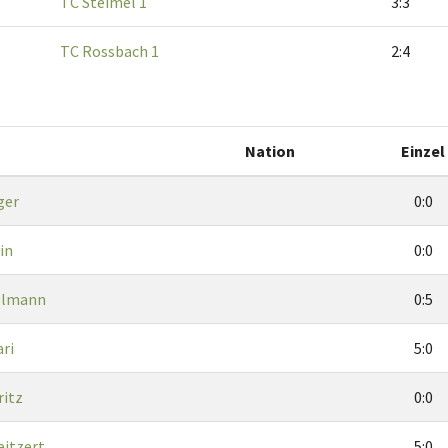
TC Steimel 1
3:3
TC Rossbach 1
2:4
Nation
Einzel
ger
0:0
in
0:0
allmann
0:5
ri
5:0
ritz
0:0
eitzert
5:0