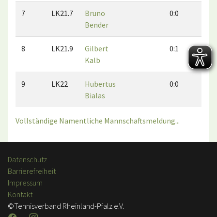
7
LK21.7
Bruno
0:0
0:1
Bender
8
LK21.9
Gilbert
0:1
1:2
Kalb
9
LK22
Hubertus
0:0
0:0
Bialas
Vollständige Namentliche Mannschaftsmeldung...
Datenschutz
Barrierefreiheit
Impressum
Kontakt
©Tennisverband Rheinland-Pfalz e.V.