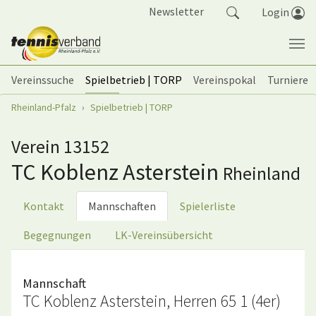
Springe zum Seiteninhalt
Newsletter
Login
Vereinssuche
Spielbetrieb | TORP
Vereinspokal
Turniere
Sie sind hier:
Rheinland-Pfalz
Spielbetrieb | TORP
Verein 13152
TC Koblenz Asterstein
Rheinland
Kontakt
Mannschaften
Spielerliste
Begegnungen
LK-Vereinsübersicht
Mannschaft
TC Koblenz Asterstein, Herren 65 1 (4er)