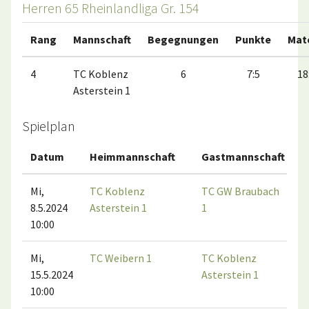
Herren 65 Rheinlandliga Gr. 154
Rang
Mannschaft
Begegnungen
Punkte
Mat
4
TC Koblenz
6
7:5
18
Asterstein 1
Spielplan
Datum
Heimmannschaft
Gastmannschaft
M
Mi,
TC Koblenz
TC GW Braubach
8.5.2024
Asterstein 1
1
10:00
Mi,
TC Weibern 1
TC Koblenz
15.5.2024
Asterstein 1
10:00