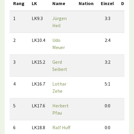
Rang
LK
Name
Nation
Einzel
Dopp
1
LK9.3
Jürgen
3:3
4:0
Heil
2
LK10.4
Udo
2:4
2:3
Meuer
3
LK15.2
Gerd
3:2
1:4
Seibert
4
LK16.7
Lothar
5:1
2:4
Zehe
5
LK17.6
Herbert
0:0
0:0
Pfau
6
LK18.8
Ralf Huff
0:0
0:0