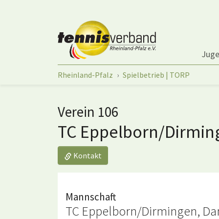
Springe zum Seiteninhalt
Jug
Sie sind hier:
Rheinland-Pfalz
Spielbetrieb | TORP
Verein 106
TC Eppelborn/Dirmi
Kontakt
Mannschaft
TC Eppelborn/Dirmingen, Dam