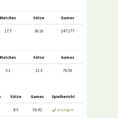
Matches
Sätze
Games
17:7
36:16
247:177
Matches
Sätze
Games
5:1
11:3
76:50
s
Sätze
Games
Spielbericht
8:5
56:42
anzeigen