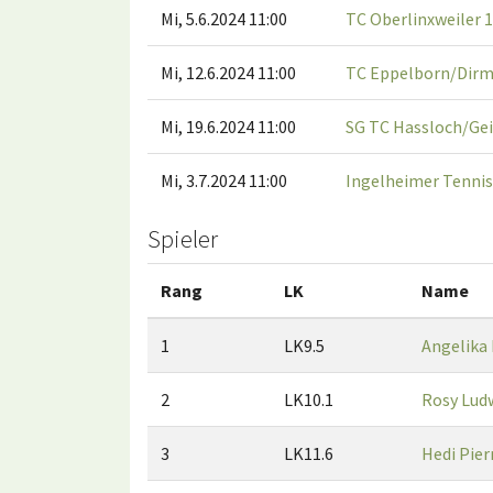
Mi, 5.6.2024 11:00
TC Oberlinxweiler 1
Mi, 12.6.2024 11:00
TC Eppelborn/Dirm
Mi, 19.6.2024 11:00
SG TC Hassloch/Ge
Mi, 3.7.2024 11:00
Ingelheimer Tennis
Spieler
Rang
LK
Name
1
LK9.5
Angelika 
2
LK10.1
Rosy Lud
3
LK11.6
Hedi Pier