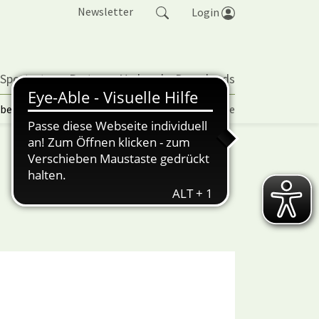
Newsletter
Login
 Sportarten
Partner
Verband
Downloads
lbetrieb | TORP
Vereinspokal
Turniere