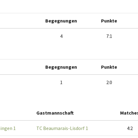
Begegnungen
Punkte
4
7:1
Begegnungen
Punkte
1
2:0
Gastmannschaft
Matche
ingen 1
TC Beaumarais-Lisdorf 1
4:2