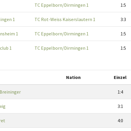
TC Eppelborn/Dirmingen 1
1:5
ingen 1
TC Rot-Weiss Kaiserslautern 1
3:3
insheim 1
TC Eppelborn/Dirmingen 1
1:5
club 1
TC Eppelborn/Dirmingen 1
1:5
Nation
Einzel
Breininger
1:4
wig
3:1
ret
4:0