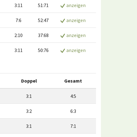
3:11
51:71
anzeigen
7:6
52:47
anzeigen
2:10
37:68
anzeigen
3:11
50:76
anzeigen
Doppel
Gesamt
3:1
4:5
3:2
6:3
3:1
7:1