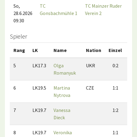
So,
TC
TC Mainzer Ruder
28.6.2026
Gonsbachmühle 1
Verein 2
09:30
Spieler
Rang
LK
Name
Nation
Einzel
Do
5
LK17.3
Olga
UKR
0:2
0
Romanyuk
6
LK19.5
Martina
CZE
1:1
2
Nytrova
7
LK19.7
Vanessa
1:2
2
Dieck
8
LK19.7
Veronika
1:1
1