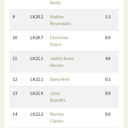
Malik
9
LK20.2
Nadine
1:3
2
Rosendahl
10
LK20.7
Christine
0:0
0
Eberz
11
LK21.1
Judith Anna
4:0
2
Herzer
12
LK21.1
Dana Wilk
0:1
1
13
LK21.9
Julia
0:0
0
Brandts
14
LK22.2
Marina
0:0
0
Clasen