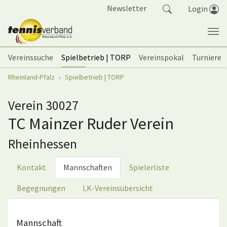
Springe zum Seiteninhalt
Newsletter
Login
Vereinssuche
Spielbetrieb | TORP
Vereinspokal
Turniere
Sie sind hier:
Rheinland-Pfalz
Spielbetrieb | TORP
Verein 30027
TC Mainzer Ruder Verein
Rheinhessen
Kontakt
Mannschaften
Spielerliste
Begegnungen
LK-Vereinsübersicht
Mannschaft