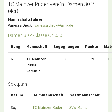
TC Mainzer Ruder Verein, Damen 30 2
(4er)
Mannschaftsführer
Vanessa Dieck |
vanessa.dieck@gmx.de
Damen 30 A-Klasse Gr. 050
Rang
Mannschaft
Begegnungen
Punkte
Mat
6
TC Mainzer
6
3:9
13
Ruder
Verein 2
Spielplan
Datum
Heimmannschaft
Gastmannschaft
Ma
So,
TC Mainzer Ruder
SVW Mainz-