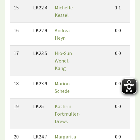
15
LK22.4
Michelle
1:1
0
Kessel
16
LK22.9
Andrea
0:0
0
Heyn
17
LK23.5
Hio-Sun
0:0
0
Wendt-
Kang
18
LK23.9
Marion
0:0
0
Schede
19
LK25
Kathrin
0:0
0
Fortmüller-
Drews
20
LK24.7
Margarita
0:0
0