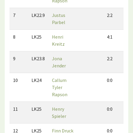
Rapson
7
LK22.9
Justus
2:2
1:
Parbel
8
LK25
Henri
4:1
4:
Kreitz
9
LK23.8
Jona
2:2
1:
Jender
10
LK24
Callum
0:0
2:
Tyler
Rapson
11
LK25
Henry
0:0
0:
Spieler
12
LK25
Finn Druck
0:0
0: