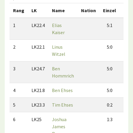
Rang
LK
Name
Nation
Einzel
Dop
1
LK22.4
Elias
5:1
6:
Kaiser
2
LK22.1
Linus
5:0
6:
Witzel
3
LK24.7
Ben
5:0
4:
Hommrich
4
LK21.8
Ben Ehses
5:0
4:
5
LK23.3
Tim Ehses
0:2
1:
6
LK25
Joshua
1:3
1:
James