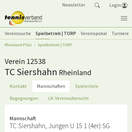
Springe zum Seiteninhalt
Newsletter
Login
Vereinssuche
Spielbetrieb | TORP
Vereinspokal
Turniere
Sie sind hier:
Rheinland-Pfalz
Spielbetrieb | TORP
Verein 12538
TC Siershahn
Rheinland
Kontakt
Mannschaften
Spielerliste
Begegnungen
LK-Vereinsübersicht
Mannschaft
TC Siershahn, Jungen U 15 1 (4er) SG