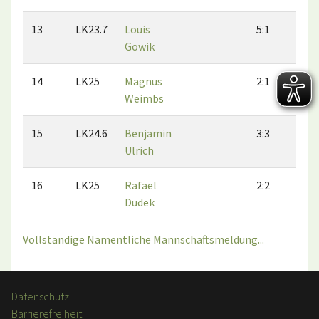
13
LK23.7
Louis
5:1
5:
Gowik
14
LK25
Magnus
2:1
2:
Weimbs
15
LK24.6
Benjamin
3:3
5:
Ulrich
16
LK25
Rafael
2:2
0:
Dudek
Vollständige Namentliche Mannschaftsmeldung...
Datenschutz
Barrierefreiheit