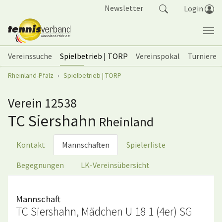
Springe zum Seiteninhalt
Newsletter
Login
Vereinssuche
Spielbetrieb | TORP
Vereinspokal
Turniere
Sie sind hier:
Rheinland-Pfalz
Spielbetrieb | TORP
Verein 12538
TC Siershahn
Rheinland
Kontakt
Mannschaften
Spielerliste
Begegnungen
LK-Vereinsübersicht
Mannschaft
TC Siershahn, Mädchen U 18 1 (4er) SG