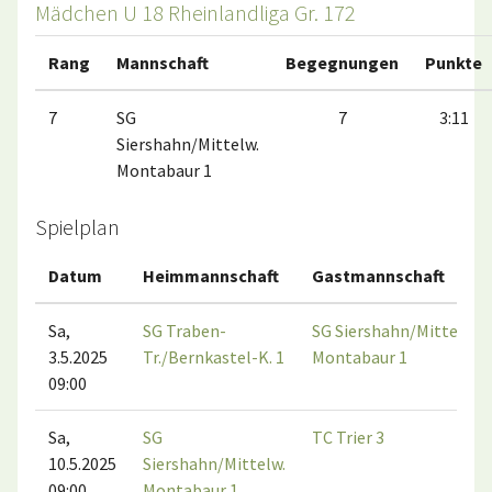
Mädchen U 18 Rheinlandliga Gr. 172
Rang
Mannschaft
Begegnungen
Punkte
7
SG
7
3:11
Siershahn/Mittelw.
Montabaur 1
Spielplan
Datum
Heimmannschaft
Gastmannschaft
Sa,
SG Traben-
SG Siershahn/Mittelw.
3.5.2025
Tr./Bernkastel-K. 1
Montabaur 1
09:00
Sa,
SG
TC Trier 3
10.5.2025
Siershahn/Mittelw.
09:00
Montabaur 1