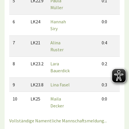
5
LK22.9
Paula
0:1
0:0
Müller
6
LK24
Hannah
0:0
0:0
Siry
7
LK21
Alina
0:4
1:3
Ruster
8
LK23.2
Lara
0:2
0:2
Bauerdick
9
LK23.8
Lina Fasel
0:3
0:1
10
LK25
Maila
0:0
0:0
Decker
Vollständige Namentliche Mannschaftsmeldung...