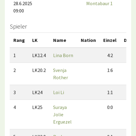
28.6.2025
Montabaur 1
09:00
Spieler
Rang
LK
Name
Nation
Einzel
Dopp
1
LK12.4
Lina Born
4:2
4:2
2
LK20.2
Svenja
1:6
4:3
Rother
3
LK24
Loi Li
1:1
1:1
4
LK25
Suraya
0:0
0:0
Jolie
Erguezel