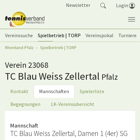
Springe zum Seiteninhalt
Newsletter
Login
Vereinssuche
Spielbetrieb | TORP
Vereinspokal
Turniere
Sie sind hier:
Rheinland-Pfalz
Spielbetrieb | TORP
Verein 23068
TC Blau Weiss Zellertal
Pfalz
Kontakt
Mannschaften
Spielerliste
Begegnungen
LK-Vereinsübersicht
Mannschaft
TC Blau Weiss Zellertal, Damen 1 (4er) SG