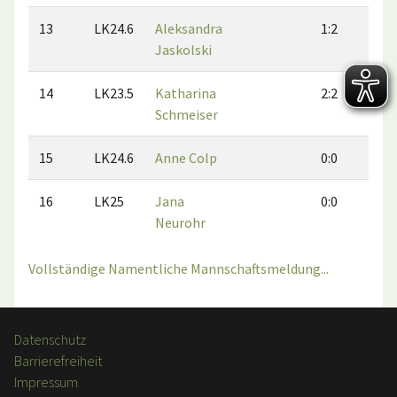
13
LK24.6
Aleksandra
1:2
1:
Jaskolski
14
LK23.5
Katharina
2:2
1:
Schmeiser
15
LK24.6
Anne Colp
0:0
0:
16
LK25
Jana
0:0
0:
Neurohr
Vollständige Namentliche Mannschaftsmeldung...
Datenschutz
Barrierefreiheit
Impressum