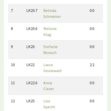
7
LK20.7
Belinda
0:0
0:
Schmeiser
8
LK20.6
Melanie
0:0
0:
Klag
9
LK20
Stefanie
0:0
0:
Wunsch
10
LK22
Laura
2:2
2:
Grünewald
11
LK22.6
Anna
0:0
0:
Clever
12
LK25
Lisa
0:0
0:
Specht