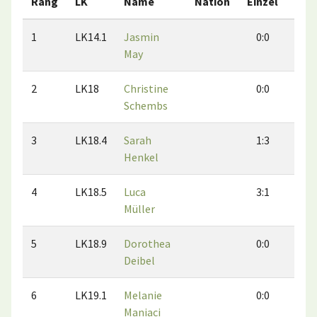
Rang
LK
Name
Nation
Einzel
Dop
1
LK14.1
Jasmin
0:0
0:
May
2
LK18
Christine
0:0
0:
Schembs
3
LK18.4
Sarah
1:3
2:
Henkel
4
LK18.5
Luca
3:1
2:
Müller
5
LK18.9
Dorothea
0:0
0:
Deibel
6
LK19.1
Melanie
0:0
0:
Maniaci