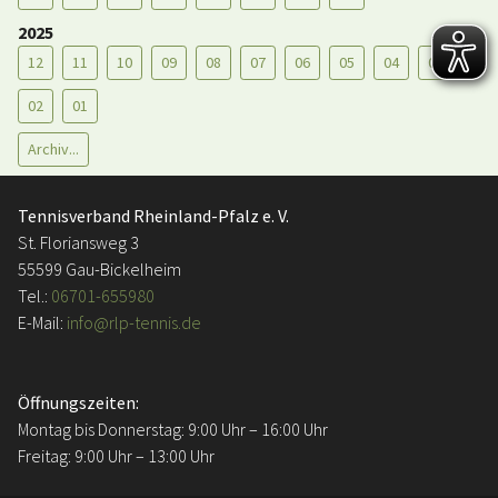
2025
12
11
10
09
08
07
06
05
04
03
02
01
Archiv...
Tennisverband Rheinland-Pfalz e. V.
St. Floriansweg 3
55599 Gau-Bickelheim
Tel.:
06701-655980
E-Mail:
info@rlp-tennis.de
Öffnungszeiten:
Montag bis Donnerstag: 9:00 Uhr – 16:00 Uhr
Freitag: 9:00 Uhr – 13:00 Uhr