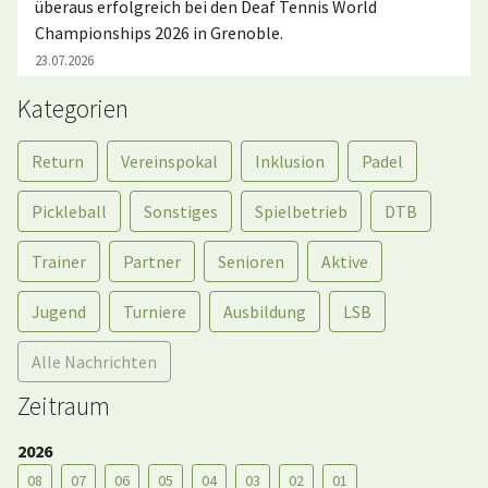
überaus erfolgreich bei den Deaf Tennis World
Championships 2026 in Grenoble.
23.07.2026
Kategorien
Return
Vereinspokal
Inklusion
Padel
Pickleball
Sonstiges
Spielbetrieb
DTB
Trainer
Partner
Senioren
Aktive
Jugend
Turniere
Ausbildung
LSB
Alle Nachrichten
Zeitraum
2026
08
07
06
05
04
03
02
01