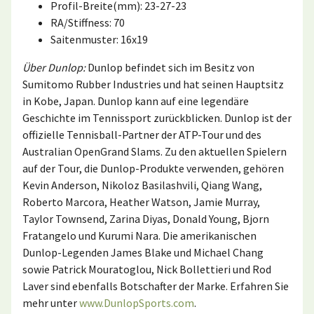
Profil-Breite(mm): 23-27-23
RA/Stiffness: 70
Saitenmuster: 16x19
Über Dunlop:
Dunlop befindet sich im Besitz von
Sumitomo Rubber Industries und hat seinen Hauptsitz
in Kobe, Japan. Dunlop kann auf eine legendäre
Geschichte im Tennissport zurückblicken. Dunlop ist der
offizielle Tennisball-Partner der ATP-Tour und des
Australian OpenGrand Slams. Zu den aktuellen Spielern
auf der Tour, die Dunlop-Produkte verwenden, gehören
Kevin Anderson, Nikoloz Basilashvili, Qiang Wang,
Roberto Marcora, Heather Watson, Jamie Murray,
Taylor Townsend, Zarina Diyas, Donald Young, Bjorn
Fratangelo und Kurumi Nara. Die amerikanischen
Dunlop-Legenden James Blake und Michael Chang
sowie Patrick Mouratoglou, Nick Bollettieri und Rod
Laver sind ebenfalls Botschafter der Marke. Erfahren Sie
mehr unter
www.DunlopSports.com
.