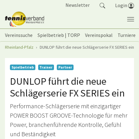
Springe zum Seiteninhalt
Newsletter
Login
Vereinssuche
Spielbetrieb | TORP
Vereinspokal
Turniere
Sie sind hier:
Rheinland-Pfalz
DUNLOP führt die neue Schlägerserie FX SERIES ein
Spielbetrieb
Trainer
Partner
DUNLOP führt die neue
Schlägerserie FX SERIES ein
Performance-Schlägerserie mit einzigartiger
POWER BOOST GROOVE-Technologie für mehr
Power, branchenführende Kontrolle, Gefühl
und Beständigkeit