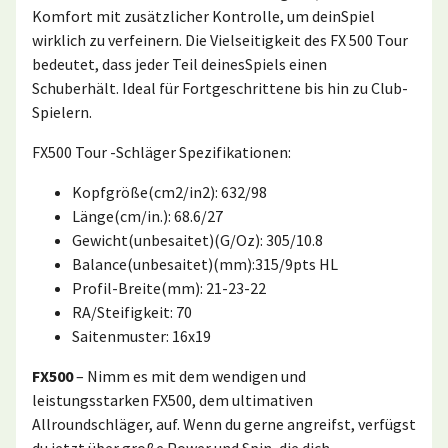
Komfort mit zusätzlicher Kontrolle, um deinSpiel
wirklich zu verfeinern. Die Vielseitigkeit des FX 500 Tour
bedeutet, dass jeder Teil deinesSpiels einen
Schuberhält. Ideal für Fortgeschrittene bis hin zu Club-
Spielern.
FX500 Tour -Schläger Spezifikationen:
Kopfgröße(cm2/in2): 632/98
Länge(cm/in.): 68.6/27
Gewicht(unbesaitet)(G/Oz): 305/10.8
Balance(unbesaitet)(mm):315/9pts HL
Profil-Breite(mm): 21-23-22
RA/Steifigkeit: 70
Saitenmuster: 16x19
FX500
– Nimm es mit dem wendigen und
leistungsstarken FX500, dem ultimativen
Allroundschläger, auf. Wenn du gerne angreifst, verfügst
du jetzt über große Power und Spin, die dich