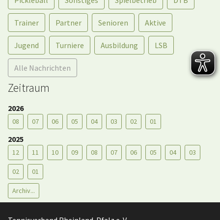
Trainer
Partner
Senioren
Aktive
Jugend
Turniere
Ausbildung
LSB
Alle Nachrichten
Zeitraum
2026
08
07
06
05
04
03
02
01
2025
12
11
10
09
08
07
06
05
04
03
02
01
Archiv...
Tennisverband Rheinland-Pfalz e. V.