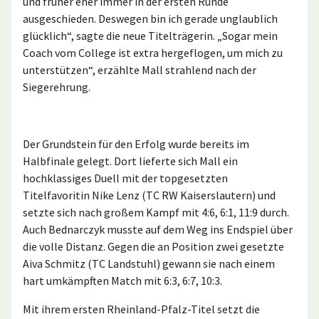
und früher eher immer in der ersten Runde
ausgeschieden. Deswegen bin ich gerade unglaublich
glücklich“, sagte die neue Titelträgerin. „Sogar mein
Coach vom College ist extra hergeflogen, um mich zu
unterstützen“, erzählte Mall strahlend nach der
Siegerehrung.
Der Grundstein für den Erfolg wurde bereits im
Halbfinale gelegt. Dort lieferte sich Mall ein
hochklassiges Duell mit der topgesetzten
Titelfavoritin Nike Lenz (TC RW Kaiserslautern) und
setzte sich nach großem Kampf mit 4:6, 6:1, 11:9 durch.
Auch Bednarczyk musste auf dem Weg ins Endspiel über
die volle Distanz. Gegen die an Position zwei gesetzte
Aiva Schmitz (TC Landstuhl) gewann sie nach einem
hart umkämpften Match mit 6:3, 6:7, 10:3.
Mit ihrem ersten Rheinland-Pfalz-Titel setzt die