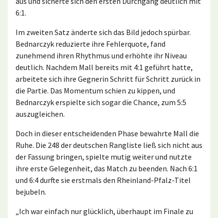
aus und sicherte sich den ersten Durchgang deutlich mit
6:1.
Im zweiten Satz änderte sich das Bild jedoch spürbar.
Bednarczyk reduzierte ihre Fehlerquote, fand
zunehmend ihren Rhythmus und erhöhte ihr Niveau
deutlich. Nachdem Mall bereits mit 4:1 geführt hatte,
arbeitete sich ihre Gegnerin Schritt für Schritt zurück in
die Partie. Das Momentum schien zu kippen, und
Bednarczyk erspielte sich sogar die Chance, zum 5:5
auszugleichen.
Doch in dieser entscheidenden Phase bewahrte Mall die
Ruhe. Die 248 der deutschen Rangliste ließ sich nicht aus
der Fassung bringen, spielte mutig weiter und nutzte
ihre erste Gelegenheit, das Match zu beenden. Nach 6:1
und 6:4 durfte sie erstmals den Rheinland-Pfalz-Titel
bejubeln.
„Ich war einfach nur glücklich, überhaupt im Finale zu