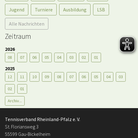
Jugend
Turniere
Ausbildung
LSB
Alle Nachrichten
Zeitraum
2026
08
07
06
05
04
03
02
01
2025
12
11
10
09
08
07
06
05
04
03
02
01
Archiv...
Tennisverband Rheinland-Pfalz e. V.
St. Floriansweg 3
55599 Gau-Bickelheim