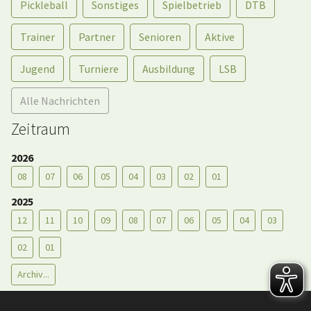
Pickleball
Sonstiges
Spielbetrieb
DTB
Trainer
Partner
Senioren
Aktive
Jugend
Turniere
Ausbildung
LSB
Alle Nachrichten
Zeitraum
2026
08
07
06
05
04
03
02
01
2025
12
11
10
09
08
07
06
05
04
03
02
01
Archiv...