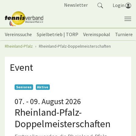
Springe zum Seiteninhalt
Newsletter
Login
Vereinssuche
Spielbetrieb | TORP
Vereinspokal
Turniere
Sie sind hier:
Rheinland-Pfalz
Rheinland-Pfalz-Doppelmeisterschaften
Event
Senioren
Aktive
07. - 09. August 2026
Rheinland-Pfalz-
Doppelmeisterschaften