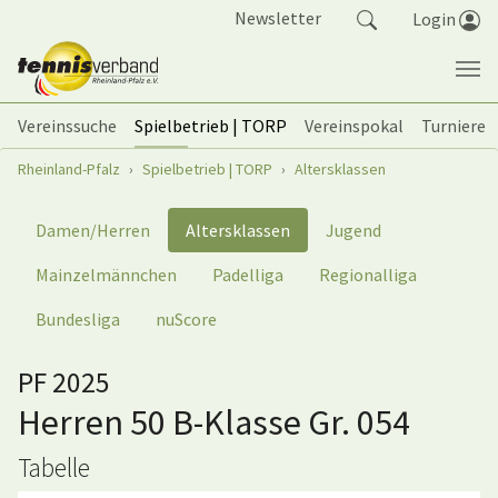
Springe zum Seiteninhalt
Newsletter
Login
Vereinssuche
Spielbetrieb | TORP
Vereinspokal
Turniere
Sie sind hier:
Rheinland-Pfalz
Spielbetrieb | TORP
Altersklassen
Damen/Herren
Altersklassen
Jugend
Mainzelmännchen
Padelliga
Regionalliga
Bundesliga
nuScore
PF 2025
Herren 50 B-Klasse Gr. 054
Tabelle