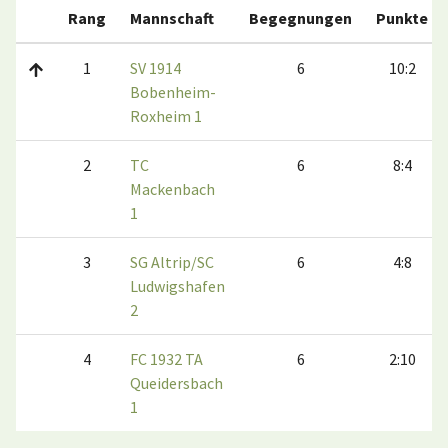
Rang
Mannschaft
Begegnungen
Punkte
1
SV 1914
6
10:2
Bobenheim-
Roxheim 1
2
TC
6
8:4
Mackenbach
1
3
SG Altrip/SC
6
4:8
Ludwigshafen
2
4
FC 1932 TA
6
2:10
Queidersbach
1