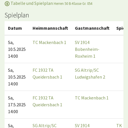
Tabelle und Spielplan
Herren 50 B-Klasse Gr. 054
Spielplan
Datum
Heimmannschaft
Gastmannschaft
Spiel
Sa,
TC Mackenbach 1
SV 1914
10.5.2025
Bobenheim-
14:00
Roxheim 1
Sa,
FC 1932 TA
SG Altrip/SC
10.5.2025
Queidersbach 1
Ludwigshafen 2
14:00
Sa,
FC 1932 TA
TC Mackenbach 1
17.5.2025
Queidersbach 1
14:00
Sa,
SG Altrip/SC
SV 1914
TK