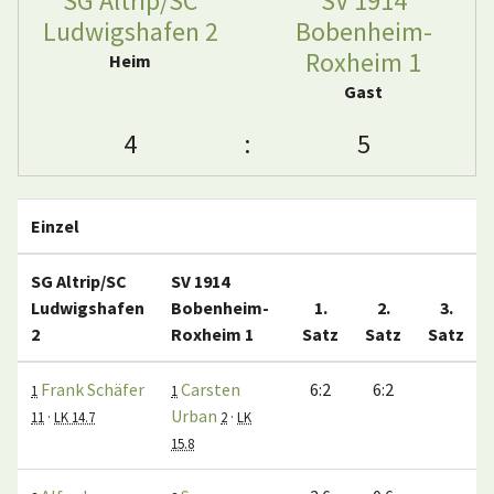
SG Altrip/SC
SV 1914
Ludwigshafen 2
Bobenheim-
Roxheim 1
Heim
Gast
4
:
5
Einzel
SG Altrip/SC
SV 1914
Ludwigshafen
Bobenheim-
1.
2.
3.
2
Roxheim 1
Satz
Satz
Satz
Frank Schäfer
Carsten
6:2
6:2
1
1
Urban
11
·
LK 14.7
2
·
LK
15.8