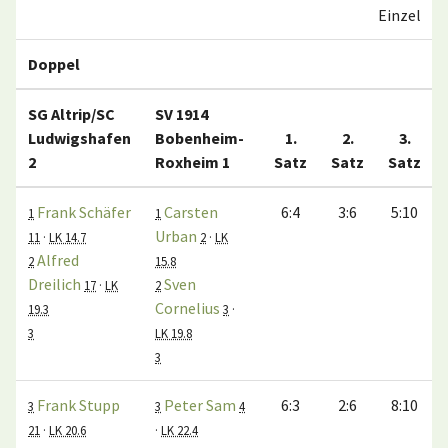
Einzel
Doppel
SG Altrip/SC
SV 1914
Ludwigshafen
Bobenheim-
1.
2.
3.
2
Roxheim 1
Satz
Satz
Satz
Frank Schäfer
Carsten
6:4
3:6
5:10
1
1
Urban
11
·
LK 14.7
2
·
LK
Alfred
2
15.8
Dreilich
Sven
17
·
LK
2
Cornelius
19.3
3
·
3
LK 19.8
3
Frank Stupp
Peter Sam
6:3
2:6
8:10
3
3
4
21
·
LK 20.6
·
LK 22.4