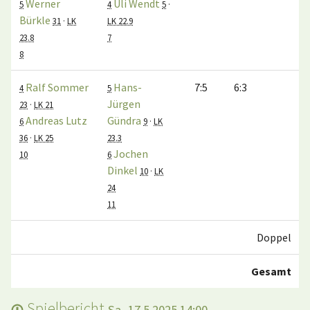
Werner
Uli Wendt
5
4
5
·
Bürkle
31
·
LK
LK 22.9
23.8
7
8
Ralf Sommer
Hans-
7:5
6:3
4
5
Jürgen
23
·
LK 21
Andreas Lutz
Gündra
6
9
·
LK
36
·
LK 25
23.3
Jochen
10
6
Dinkel
10
·
LK
24
11
Doppel
Gesamt
Spielbericht
Sa, 17.5.2025 14:00