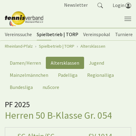
Springe zum Seiteninhalt
Newsletter
Login
Vereinssuche
Spielbetrieb | TORP
Vereinspokal
Turniere
Sie sind hier:
Rheinland-Pfalz
Spielbetrieb | TORP
Altersklassen
Damen/Herren
Altersklassen
Jugend
Mainzelmännchen
Padelliga
Regionalliga
Bundesliga
nuScore
PF 2025
Herren 50 B-Klasse Gr. 054