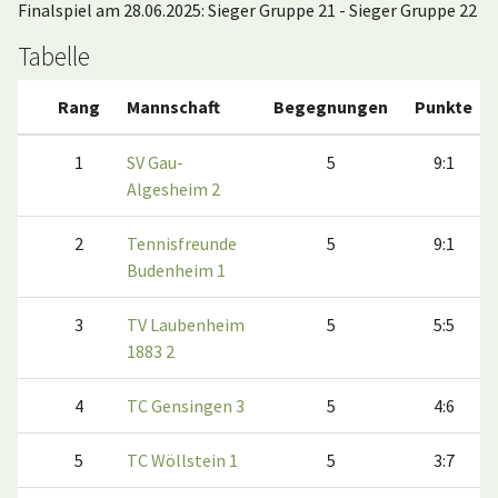
Finalspiel am 28.06.2025: Sieger Gruppe 21 - Sieger Gruppe 22
Tabelle
Rang
Mannschaft
Begegnungen
Punkte
1
SV Gau-
5
9:1
Algesheim 2
2
Tennisfreunde
5
9:1
Budenheim 1
3
TV Laubenheim
5
5:5
1883 2
4
TC Gensingen 3
5
4:6
5
TC Wöllstein 1
5
3:7