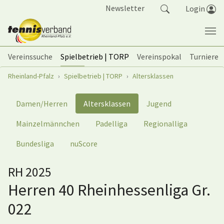
Springe zum Seiteninhalt
Newsletter
Login
Vereinssuche
Spielbetrieb | TORP
Vereinspokal
Turniere
Sie sind hier:
Rheinland-Pfalz
Spielbetrieb | TORP
Altersklassen
Damen/Herren
Altersklassen
Jugend
Mainzelmännchen
Padelliga
Regionalliga
Bundesliga
nuScore
RH 2025
Herren 40 Rheinhessenliga Gr.
022