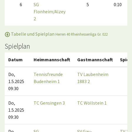
6
SG
5
0:10
Flonheim/Alzey
2
Tabelle und Spielplan
Herren 40 Rheinhessenliga Gr. 022
Spielplan
Datum
Heimmannschaft
Gastmannschaft
Spiel
Do,
Tennisfreunde
TV Laubenheim
1.5.2025
Budenheim 1
1883 2
09:30
Do,
TC Gensingen 3
TC Wöllstein 1
1.5.2025
09:30
Do,
SG
SV Gau-
TV 18