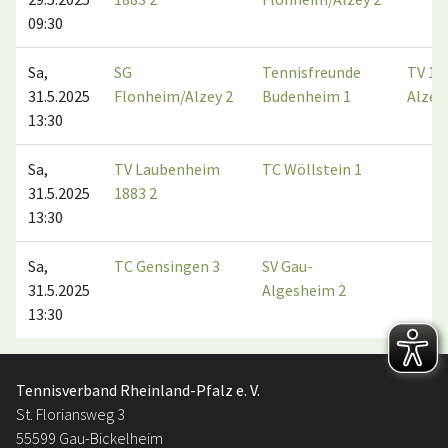
09:30
Sa,
SG
Tennisfreunde
TV 18
31.5.2025
Flonheim/Alzey 2
Budenheim 1
Alzey
13:30
Sa,
TV Laubenheim
TC Wöllstein 1
31.5.2025
1883 2
13:30
Sa,
TC Gensingen 3
SV Gau-
31.5.2025
Algesheim 2
13:30
Tennisverband Rheinland-Pfalz e. V.
St. Floriansweg 3
55599 Gau-Bickelheim