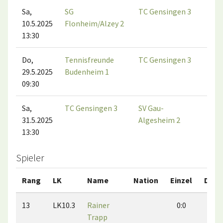
Sa,
SG
TC Gensingen 3
TV 
10.5.2025
Flonheim/Alzey 2
Alz
13:30
Do,
Tennisfreunde
TC Gensingen 3
29.5.2025
Budenheim 1
09:30
Sa,
TC Gensingen 3
SV Gau-
31.5.2025
Algesheim 2
13:30
Spieler
Rang
LK
Name
Nation
Einzel
Dopp
13
LK10.3
Rainer
0:0
0:0
Trapp