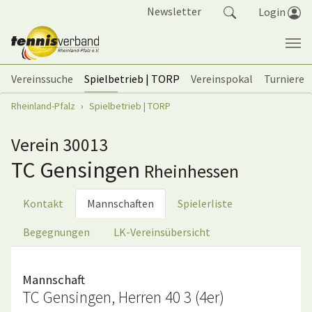
Springe zum Seiteninhalt
Newsletter
Login
Vereinssuche
Spielbetrieb | TORP
Vereinspokal
Turniere
Sie sind hier:
Rheinland-Pfalz
Spielbetrieb | TORP
Verein 30013
TC Gensingen
Rheinhessen
Kontakt
Mannschaften
Spielerliste
Begegnungen
LK-Vereinsübersicht
Mannschaft
TC Gensingen, Herren 40 3 (4er)