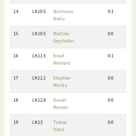
14
LK10.5
Normann
0:1
0:1
Bretz
15
LK10.5
Mattias
0:0
0:0
Geyrhofer
16
LK11.5
Knud
0:1
0:2
Weinard
17
LK12.1
Stephan
0:0
0:0
Möritz
18
LK12.9
Daniel
0:0
0:0
Renner
19
LK13
Tobias
0:0
0:0
Dietz