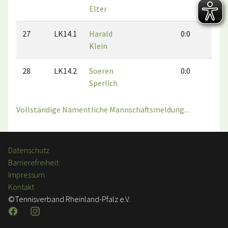
Elter
27
LK14.1
Harald
0:0
0:0
Klein
28
LK14.2
Soeren
0:0
0:0
Sperlich
Vollständige Namentliche Mannschaftsmeldung...
Datenschutz
Barrierefreiheit
Impressum
Kontakt
©Tennisverband Rheinland-Pfalz e.V.
Facebook
Instagram