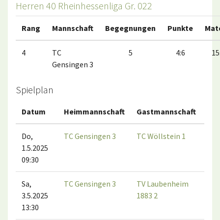
Herren 40 Rheinhessenliga Gr. 022
Rang
Mannschaft
Begegnungen
Punkte
Mat
4
TC
5
4:6
15
Gensingen 3
Spielplan
Datum
Heimmannschaft
Gastmannschaft
Spi
Do,
TC Gensingen 3
TC Wöllstein 1
1.5.2025
09:30
Sa,
TC Gensingen 3
TV Laubenheim
3.5.2025
1883 2
13:30