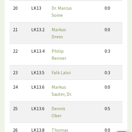
20
LK13
Dr. Marcus
0:0
0:0
Soine
21
LK13.2
Markus
0:0
0:0
Drees
22
LK13.4
Philip
0:3
0:2
Renner
23
LK13.5
Falk Laloi
0:3
0:4
24
LK13.6
Markus
0:0
0:0
Sauter, Dr.
25
LK13.6
Dennis
0:5
2:3
Ober
26
LK13.8
Thomas
0:0
0:0