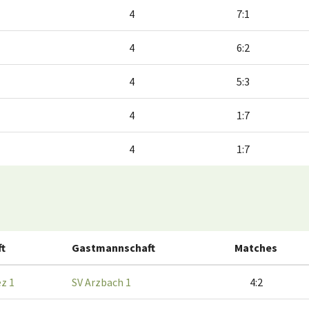
4
7:1
4
6:2
4
5:3
4
1:7
4
1:7
t
Gastmannschaft
Matches
ez 1
SV Arzbach 1
4:2