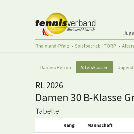
Springe zum Seiteninhalt
Jug
Sie sind hier:
Rheinland-Pfalz
Spielbetrieb | TORP
Alter
Damen/Herren
Altersklassen
Jugend
RL 2026
Damen 30 B-Klasse Gr
Tabelle
Rang
Mannschaft