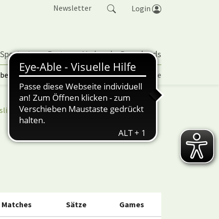
Newsletter
Login
 Sportarten
Partner
Verband
Downloads
lbetrieb | TORP
Vereinspokal
Turniere
sliga
nuScore
Matches
Sätze
Games