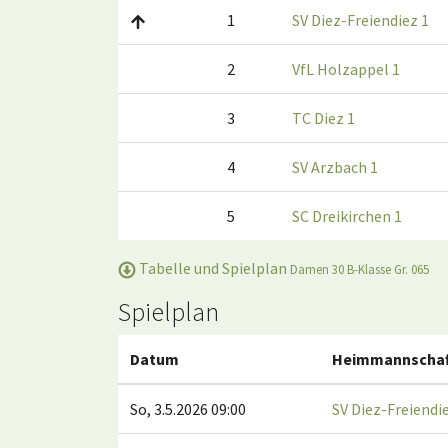
1
SV Diez-Freiendiez 1
2
VfL Holzappel 1
3
TC Diez 1
4
SV Arzbach 1
5
SC Dreikirchen 1
Tabelle und Spielplan
Damen 30 B-Klasse Gr. 065
Spielplan
Datum
Heimmannschaf
So, 3.5.2026 09:00
SV Diez-Freiendi