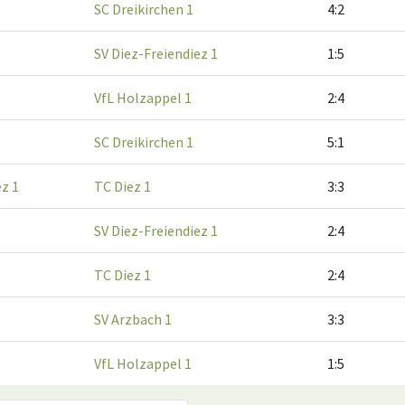
SC Dreikirchen 1
4:2
SV Diez-Freiendiez 1
1:5
VfL Holzappel 1
2:4
SC Dreikirchen 1
5:1
ez 1
TC Diez 1
3:3
SV Diez-Freiendiez 1
2:4
TC Diez 1
2:4
SV Arzbach 1
3:3
VfL Holzappel 1
1:5