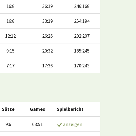
16:8
36:19
246:168
16:8
33:19
254:194
12:12
26:26
202:207
9:15
20:32
185:245
7:17
17:36
170:243
Sätze
Games
Spielbericht
9:6
63:51
anzeigen