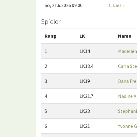
So, 21.6.2026 09:00
TC Diez 1
Spieler
Rang
LK
Name
1
LK14
Madelien
2
LK18.4
Carla Ste
3
LK19
Dana Fre
4
LK21.7
Nadine A
5
LK23
Stephani
6
LK21
Yvonne G