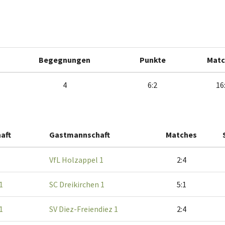
Begegnungen
Punkte
Matc
4
6:2
16
aft
Gastmannschaft
Matches
VfL Holzappel 1
2:4
1
SC Dreikirchen 1
5:1
1
SV Diez-Freiendiez 1
2:4