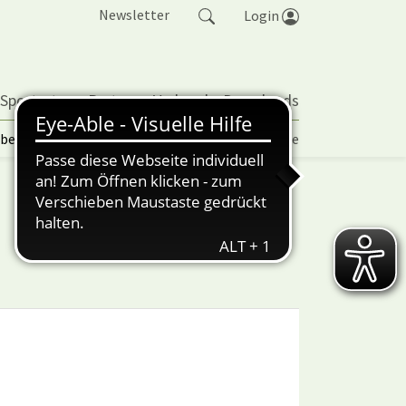
Newsletter
Login
 Sportarten
Partner
Verband
Downloads
lbetrieb | TORP
Vereinspokal
Turniere