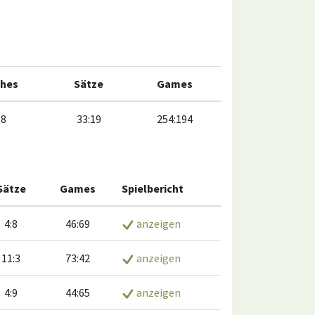
hes
Sätze
Games
:8
33:19
254:194
Sätze
Games
Spielbericht
4:8
46:69
anzeigen
11:3
73:42
anzeigen
4:9
44:65
anzeigen