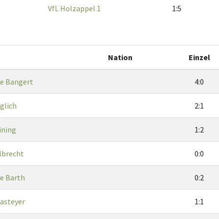
VfL Holzappel 1
1:5
Nation
Einzel
e Bangert
4:0
glich
2:1
ining
1:2
lbrecht
0:0
e Barth
0:2
asteyer
1:1