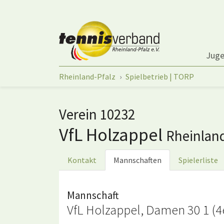
Springe zum Seiteninhalt
Jug
Sie sind hier:
Rheinland-Pfalz
Spielbetrieb | TORP
Verein 10232
VfL Holzappel
Rheinlan
Kontakt
Mannschaften
Spielerliste
Mannschaft
VfL Holzappel, Damen 30 1 (4