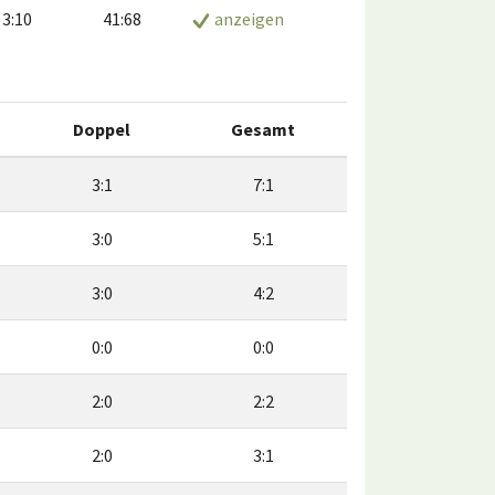
3:10
41:68
anzeigen
Doppel
Gesamt
3:1
7:1
3:0
5:1
3:0
4:2
0:0
0:0
2:0
2:2
2:0
3:1