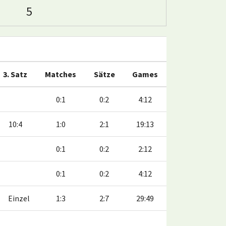
5
3. Satz
Matches
Sätze
Games
0:1
0:2
4:12
10:4
1:0
2:1
19:13
0:1
0:2
2:12
0:1
0:2
4:12
Einzel
1:3
2:7
29:49