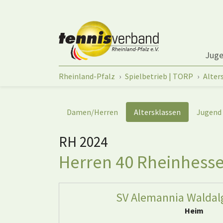
Springe zum Seiteninhalt
Jug
Sie sind hier:
Rheinland-Pfalz
Spielbetrieb | TORP
Alter
Damen/Herren
Altersklassen
Jugend
RH 2024
Herren 40 Rheinhessen
SV Alemannia Waldal
Heim