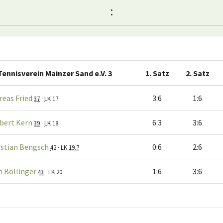
:
Tennisverein Mainzer Sand e.V. 3
1. Satz
2. Satz
reas Fried
3:6
1:6
37
·
LK 17
bert Kern
6:3
3:6
39
·
LK 18
istian Bengsch
0:6
2:6
42
·
LK 19.7
n Bollinger
1:6
3:6
43
·
LK 20