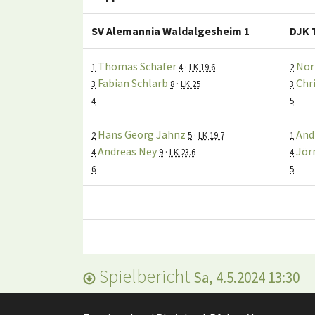
SV Alemannia Waldalgesheim 1
DJK 
Thomas Schäfer
Nor
1
4
·
LK 19.6
2
Fabian Schlarb
Chr
3
8
·
LK 25
3
4
5
Hans Georg Jahnz
And
2
5
·
LK 19.7
1
Andreas Ney
Jör
4
9
·
LK 23.6
4
6
5
Spielbericht
Sa, 4.5.2024 13:30