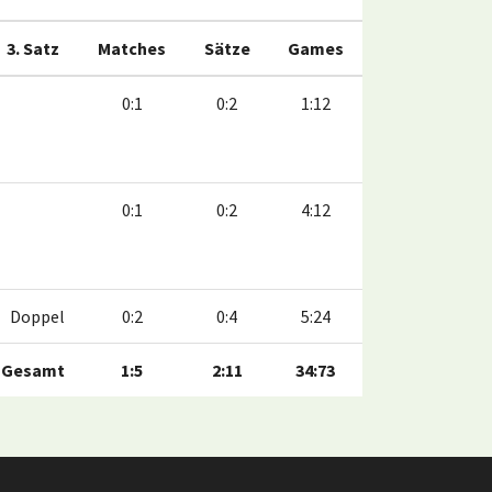
3. Satz
Matches
Sätze
Games
0:1
0:2
1:12
0:1
0:2
4:12
Doppel
0:2
0:4
5:24
Gesamt
1:5
2:11
34:73