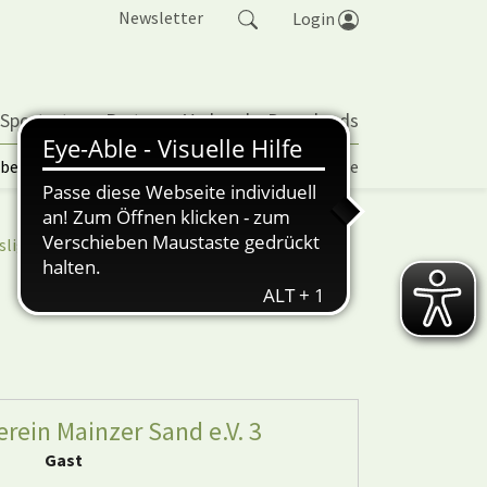
Newsletter
Login
 Sportarten
Partner
Verband
Downloads
lbetrieb | TORP
Vereinspokal
Turniere
sliga
nuScore
rein Mainzer Sand e.V. 3
Gast