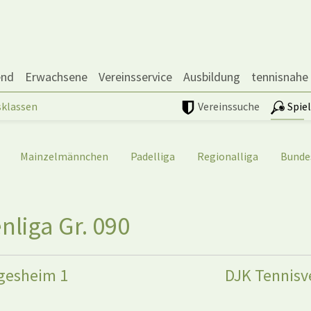
end
Erwachsene
Vereinsservice
Ausbildung
tennisnahe
sklassen
Vereinssuche
Spie
Mainzelmännchen
Padelliga
Regionalliga
Bunde
liga Gr. 090
gesheim 1
DJK Tennisve