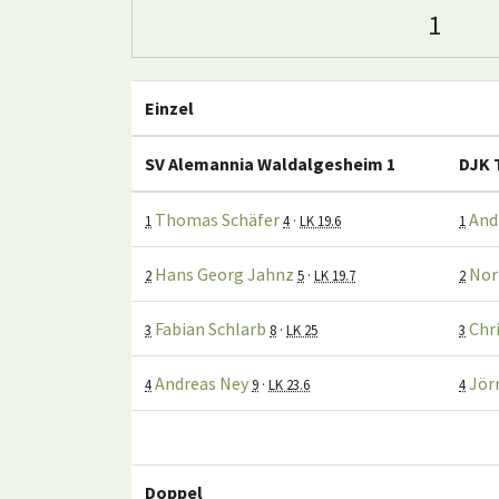
1
Einzel
SV Alemannia Waldalgesheim 1
DJK 
Thomas Schäfer
And
1
4
·
LK 19.6
1
Hans Georg Jahnz
Nor
2
5
·
LK 19.7
2
Fabian Schlarb
Chr
3
8
·
LK 25
3
Andreas Ney
Jör
4
9
·
LK 23.6
4
Doppel