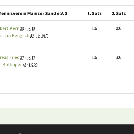
Tennisverein Mainzer Sand e.V. 3
1. Satz
2. Satz
bert Kern
1:6
0:6
39
·
LK 18
istian Bengsch
42
·
LK 19.7
reas Fried
1:6
3:6
37
·
LK 17
n Bollinger
43
·
LK 20