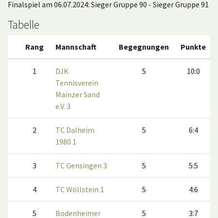
Finalspiel am 06.07.2024: Sieger Gruppe 90 - Sieger Gruppe 91
Tabelle
Rang
Mannschaft
Begegnungen
Punkte
1
DJK
5
10:0
Tennisverein
Mainzer Sand
e.V. 3
2
TC Dalheim
5
6:4
1980 1
3
TC Gensingen 3
5
5:5
4
TC Wöllstein 1
5
4:6
5
Bodenheimer
5
3:7