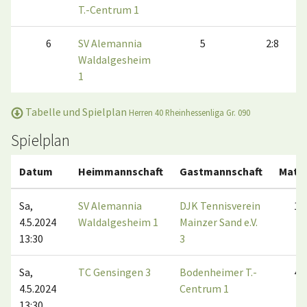
T.-Centrum 1
6
SV Alemannia
5
2:8
Waldalgesheim
1
Tabelle und Spielplan
Herren 40 Rheinhessenliga Gr. 090
Spielplan
Datum
Heimmannschaft
Gastmannschaft
Matc
Sa,
SV Alemannia
DJK Tennisverein
1:5
4.5.2024
Waldalgesheim 1
Mainzer Sand e.V.
13:30
3
Sa,
TC Gensingen 3
Bodenheimer T.-
4:2
4.5.2024
Centrum 1
13:30