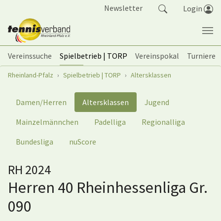
Springe zum Seiteninhalt
Newsletter
Login
Vereinssuche
Spielbetrieb | TORP
Vereinspokal
Turniere
Sie sind hier:
Rheinland-Pfalz
Spielbetrieb | TORP
Altersklassen
Damen/Herren
Altersklassen
Jugend
Mainzelmännchen
Padelliga
Regionalliga
Bundesliga
nuScore
RH 2024
Herren 40 Rheinhessenliga Gr.
090