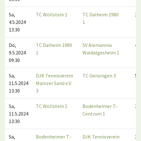
Sa,
TC Wöllstein 1
TC Dalheim 1980
2:4
4.5.2024
1
13:30
Do,
TC Dalheim 1980
SV Alemannia
4:2
9.5.2024
1
Waldalgesheim 1
09:30
Sa,
DJK Tennisverein
TC Gensingen 3
5:1
11.5.2024
Mainzer Sand e.V.
13:30
3
Sa,
TC Wöllstein 1
Bodenheimer T.-
2:4
11.5.2024
Centrum 1
13:30
Sa,
Bodenheimer T.-
DJK Tennisverein
2:4