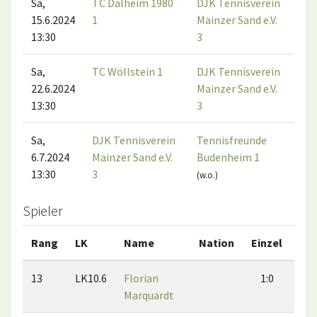
Sa,
TC Dalheim 1980
DJK Tennisverein
15.6.2024
1
Mainzer Sand e.V.
13:30
3
Sa,
TC Wöllstein 1
DJK Tennisverein
22.6.2024
Mainzer Sand e.V.
13:30
3
Sa,
DJK Tennisverein
Tennisfreunde
6.7.2024
Mainzer Sand e.V.
Budenheim 1
13:30
3
(w.o.)
Spieler
Rang
LK
Name
Nation
Einzel
Do
13
LK10.6
Florian
1:0
1
Marquardt