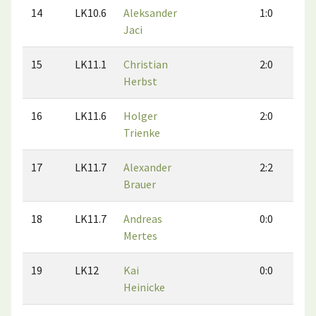
14
LK10.6
Aleksander
1:0
0
Jaci
15
LK11.1
Christian
2:0
1
Herbst
16
LK11.6
Holger
2:0
1
Trienke
17
LK11.7
Alexander
2:2
3
Brauer
18
LK11.7
Andreas
0:0
0
Mertes
19
LK12
Kai
0:0
0
Heinicke