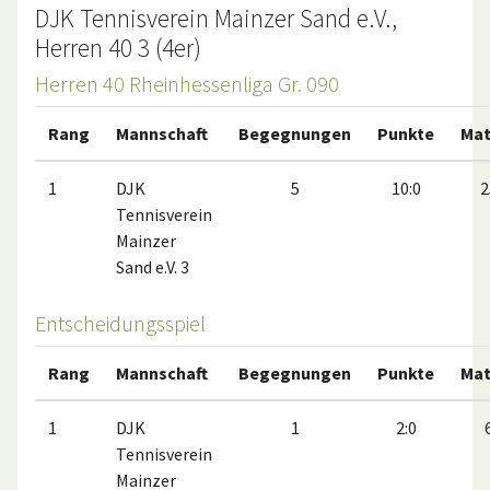
DJK Tennisverein Mainzer Sand e.V.,
Herren 40 3 (4er)
Herren 40 Rheinhessenliga Gr. 090
Rang
Mannschaft
Begegnungen
Punkte
Mat
1
DJK
5
10:0
2
Tennisverein
Mainzer
Sand e.V. 3
Entscheidungsspiel
Rang
Mannschaft
Begegnungen
Punkte
Mat
1
DJK
1
2:0
Tennisverein
Mainzer