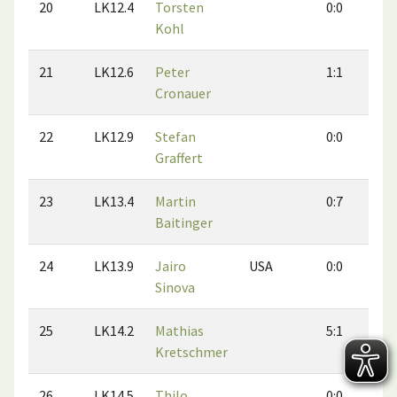
20
LK12.4
Torsten
0:0
0
Kohl
21
LK12.6
Peter
1:1
1
Cronauer
22
LK12.9
Stefan
0:0
0
Graffert
23
LK13.4
Martin
0:7
2
Baitinger
24
LK13.9
Jairo
USA
0:0
0
Sinova
25
LK14.2
Mathias
5:1
5
Kretschmer
26
LK14.5
Thilo
0:0
2