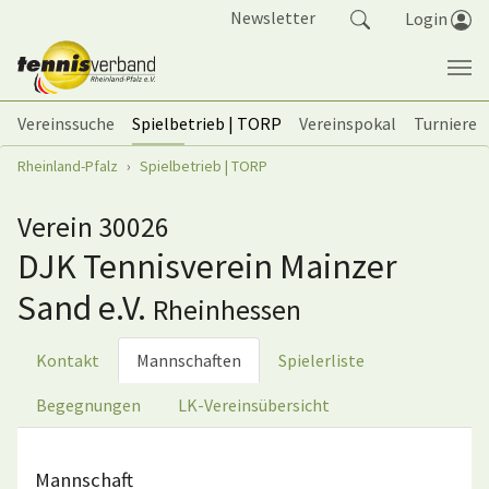
Springe zum Seiteninhalt
Newsletter
Login
Vereinssuche
Spielbetrieb | TORP
Vereinspokal
Turniere
Sie sind hier:
Rheinland-Pfalz
Spielbetrieb | TORP
Verein 30026
DJK Tennisverein Mainzer
Sand e.V.
Rheinhessen
Kontakt
Mannschaften
Spielerliste
Begegnungen
LK-Vereinsübersicht
Mannschaft