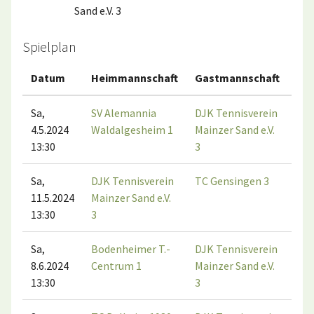
Sand e.V. 3
Spielplan
Datum
Heimmannschaft
Gastmannschaft
Ma
Sa,
SV Alemannia
DJK Tennisverein
4.5.2024
Waldalgesheim 1
Mainzer Sand e.V.
13:30
3
Sa,
DJK Tennisverein
TC Gensingen 3
11.5.2024
Mainzer Sand e.V.
13:30
3
Sa,
Bodenheimer T.-
DJK Tennisverein
8.6.2024
Centrum 1
Mainzer Sand e.V.
13:30
3