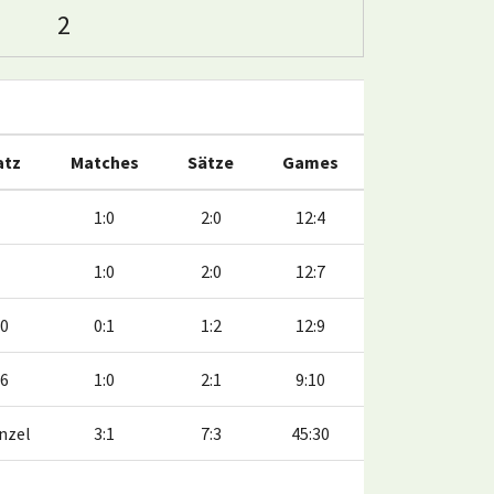
2
atz
Matches
Sätze
Games
1:0
2:0
12:4
1:0
2:0
12:7
10
0:1
1:2
12:9
:6
1:0
2:1
9:10
nzel
3:1
7:3
45:30