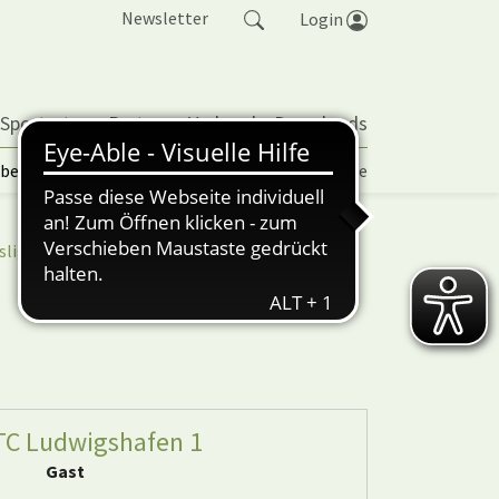
Newsletter
Login
 Sportarten
Partner
Verband
Downloads
lbetrieb | TORP
Vereinspokal
Turniere
sliga
nuScore
TC Ludwigshafen 1
Gast