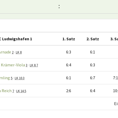
:
C Ludwigshafen 1
1. Satz
2. Satz
3. S
Arnade
6:3
6:1
2
·
LK 8
 Krämer-Viola
6:4
6:3
3
·
LK 8.7
Amling
6:1
6:7
7:
5
·
LK 10.3
 Reich
2:6
6:4
10
7
·
LK 14.5
Ei