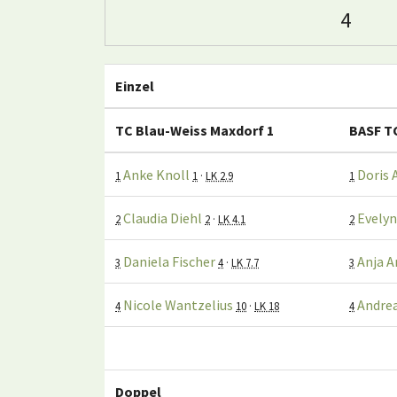
4
Einzel
TC Blau-Weiss Maxdorf 1
BASF T
Anke Knoll
Doris 
1
1
·
LK 2.9
1
Claudia Diehl
Evelyn
2
2
·
LK 4.1
2
Daniela Fischer
Anja 
3
4
·
LK 7.7
3
Nicole Wantzelius
Andrea
4
10
·
LK 18
4
Doppel