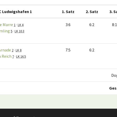
C Ludwigshafen 1
1. Satz
2. Satz
3. S
e Marre
3:6
6:2
8:
1
·
LK 4
Amling
5
·
LK 10.3
Arnade
7:5
6:2
2
·
LK 8
 Reich
7
·
LK 14.5
Do
Ges