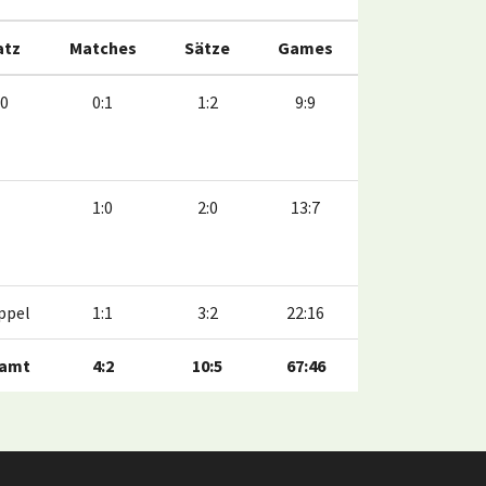
atz
Matches
Sätze
Games
10
0:1
1:2
9:9
1:0
2:0
13:7
ppel
1:1
3:2
22:16
amt
4:2
10:5
67:46