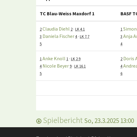
TC Blau-Weiss Maxdorf 1
BASF T
Claudia Diehl
Simon
2
2
·
LK 4.1
1
Daniela Fischer
Anja 
3
4
·
LK 7.7
3
5
4
Anke Knoll
Doris 
1
1
·
LK 2.9
2
Nicole Beyer
Andrea
4
9
·
LK 16.1
4
5
6
Spielbericht
So, 23.3.2025 13:00