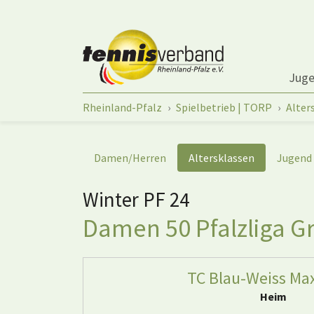
Springe zum Seiteninhalt
Jug
Sie sind hier:
Rheinland-Pfalz
Spielbetrieb | TORP
Alter
Damen/Herren
Altersklassen
Jugend
Winter PF 24
Damen 50 Pfalzliga Gr
TC Blau-Weiss Ma
Heim