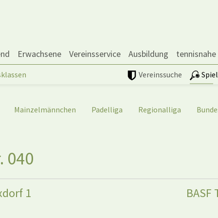
end
Erwachsene
Vereinsservice
Ausbildung
tennisnahe
sklassen
Vereinssuche
Spie
Mainzelmännchen
Padelliga
Regionalliga
Bunde
. 040
xdorf 1
BASF 