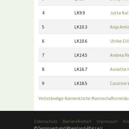
4
LK9.9
Jutta Kal
5
LK10.3
Anja Aml
6
LK10.6
Ulrike Ell
7
LK14.5
Andrea R
8
LK16.7
Annette 
9
LK18.5
Caroline 
Vollständige Namentliche Mannschaftsmeldun
Datenschutz
Barrierefreiheit
Impressum
Ko
©Tennisverband Rheinland-Pfalz e.V.