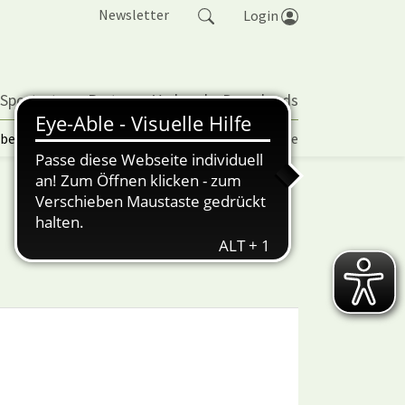
Newsletter
Login
 Sportarten
Partner
Verband
Downloads
lbetrieb | TORP
Vereinspokal
Turniere