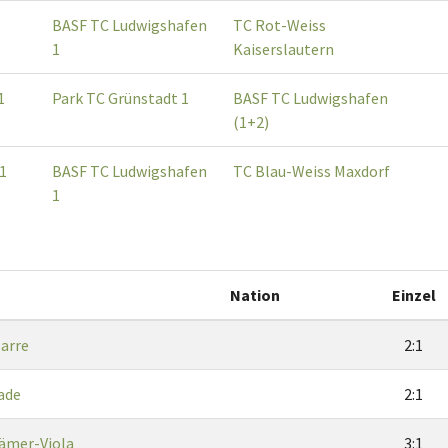
BASF TC Ludwigshafen
TC Rot-Weiss
1
Kaiserslautern
1
Park TC Grünstadt 1
BASF TC Ludwigshafen
(1+2)
1
BASF TC Ludwigshafen
TC Blau-Weiss Maxdorf
1
Nation
Einzel
arre
2:1
ade
2:1
rämer-Viola
3:1