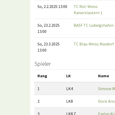
So, 2.2.2025 13:00
TC Rot-Weiss
Kaiserslautern 1
So, 23.2.2025
BASF TC Ludwigshafen 
13:00
So, 23.3.2025
TC Blau-Weiss Maxdorf 
13:00
Spieler
Rang
LK
Name
1
LK4
Simone M
2
LK8
Doris Arn
3
LK8.7
Evelyn K