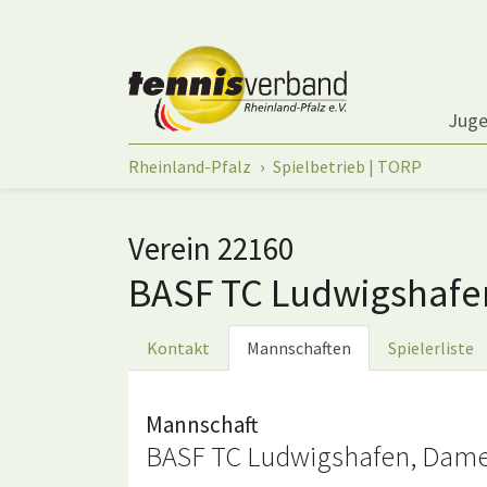
Springe zum Seiteninhalt
Jug
Sie sind hier:
Rheinland-Pfalz
Spielbetrieb | TORP
Verein 22160
BASF TC Ludwigshaf
Kontakt
Mannschaften
Spielerliste
Mannschaft
BASF TC Ludwigshafen, Damen