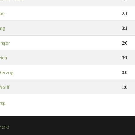
ler
2:1
ing
3:1
inger
2:0
eich
3:1
Herzog
0:0
Wolff
1:0
g...
ntakt