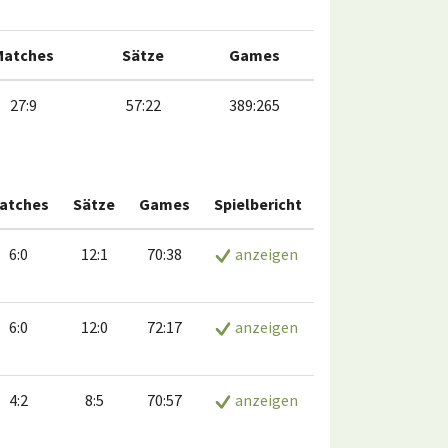
Matches
Sätze
Games
27:9
57:22
389:265
atches
Sätze
Games
Spielbericht
6:0
12:1
70:38
anzeigen
6:0
12:0
72:17
anzeigen
4:2
8:5
70:57
anzeigen