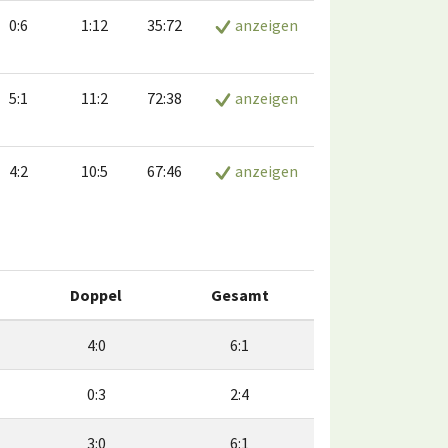
0:6
1:12
35:72
anzeigen
5:1
11:2
72:38
anzeigen
4:2
10:5
67:46
anzeigen
Doppel
Gesamt
4:0
6:1
0:3
2:4
3:0
6:1