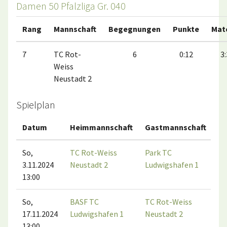
Damen 50 Pfalzliga Gr. 040
Rang
Mannschaft
Begegnungen
Punkte
Mat
7
TC Rot-
6
0:12
3:
Weiss
Neustadt 2
Spielplan
Datum
Heimmannschaft
Gastmannschaft
Sp
So,
TC Rot-Weiss
Park TC
TC
3.11.2024
Neustadt 2
Ludwigshafen 1
Ne
13:00
So,
BASF TC
TC Rot-Weiss
BA
17.11.2024
Ludwigshafen 1
Neustadt 2
Lu
13:00
(1