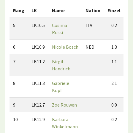
Rang
LK
Name
Nation
Einzel
Do
5
LK10.5
Cosima
ITA
0:2
Rossi
6
LK10.9
Nicole Bosch
NED
1:3
7
LK11.2
Birgit
1:1
Handrich
8
LK11.3
Gabriele
2:1
Kopf
9
LK12.7
Zoe Rouwen
0:0
10
LK12.9
Barbara
0:2
Winkelmann