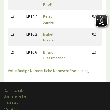
Knöll
18
LK14.7
Kerstin
0:0
Sander
19
LK16.2
Isabel
0:5
Niesler
20
LK16.6
Birgit
1:0
Glassmacher
Vollständige Namentliche Mannschaftsmeldung...
Datenschutz
Barrierefreiheit
Impressum
Kontakt