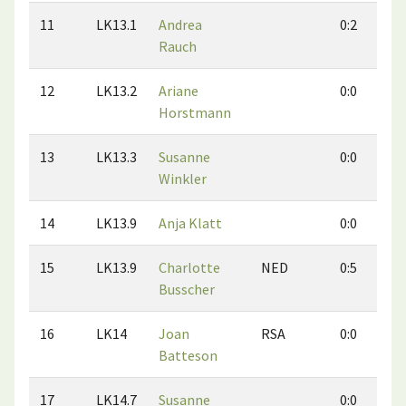
11
LK13.1
Andrea
0:2
Rauch
12
LK13.2
Ariane
0:0
Horstmann
13
LK13.3
Susanne
0:0
Winkler
14
LK13.9
Anja Klatt
0:0
15
LK13.9
Charlotte
NED
0:5
Busscher
16
LK14
Joan
RSA
0:0
Batteson
17
LK14.7
Susanne
0:0