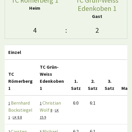
TC Römerberg 1
TC Grün-Weiss
Edenkoben 1
Heim
Gast
4
:
2
Einzel
TC Grün-
TC
Weiss
Römerberg
Edenkoben
1.
2.
3.
1
1
Satz
Satz
Satz
Matc
Bernhard
Christian
6:0
6:1
1:
1
1
Bockstiegel
Wolf
8
·
LK
1
·
LK 8.8
15.9
Carsten
Michael
6:2
6:1
1:
2
3