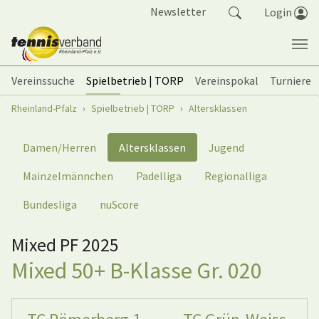
Springe zum Seiteninhalt
Newsletter
Login
Vereinssuche
Spielbetrieb | TORP
Vereinspokal
Turniere
Sie sind hier:
Rheinland-Pfalz
Spielbetrieb | TORP
Altersklassen
Damen/Herren
Altersklassen
Jugend
Mainzelmännchen
Padelliga
Regionalliga
Bundesliga
nuScore
Mixed PF 2025
Mixed 50+ B-Klasse Gr. 020