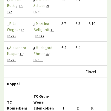
Butt
Schade
2
·
LK
23
·
10.6
LK 23
Elke
Martina
5:7
6:3
5:10
0:
3
2
Wegner
Bellgardt
12
·
11
LK 20.2
·
LK 19.7
Alexandra
Hildegard
6:4
6:4
1:
4
4
Kaspar
Ehmer
13
·
24
·
LK 20.8
LK 23.7
Einzel
3:
Doppel
TC Grün-
TC
Weiss
Römerberg
Edenkoben
1.
2.
3.