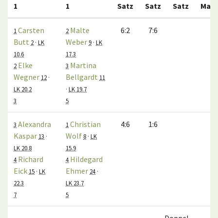
1
1
Satz
Satz
Satz
Matc
Carsten
Malte
6:2
7:6
1:
1
2
Butt
Weber
2
·
LK
9
·
LK
10.6
17.3
Elke
Martina
2
3
Wegner
Bellgardt
12
·
11
LK 20.2
·
LK 19.7
3
5
Alexandra
Christian
4:6
1:6
0:
3
1
Kaspar
Wolf
13
·
8
·
LK
LK 20.8
15.9
Richard
Hildegard
4
4
Eick
Ehmer
15
·
LK
24
·
22.3
LK 23.7
7
5