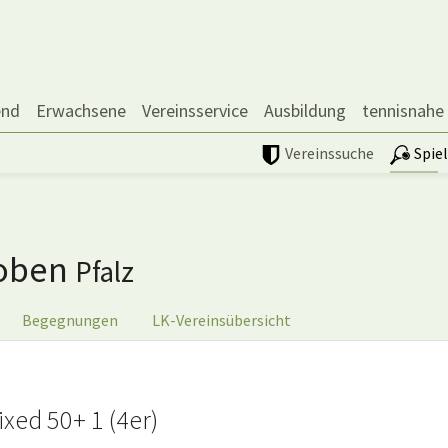
end
Erwachsene
Vereinsservice
Ausbildung
tennisnahe
Vereinssuche
Spie
koben
Pfalz
Begegnungen
LK-Vereinsübersicht
xed 50+ 1 (4er)