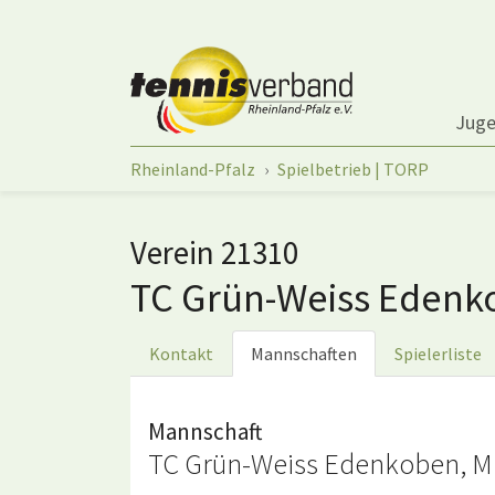
Springe zum Seiteninhalt
Jug
Sie sind hier:
Rheinland-Pfalz
Spielbetrieb | TORP
Verein 21310
TC Grün-Weiss Eden
Kontakt
Mannschaften
Spielerliste
Mannschaft
TC Grün-Weiss Edenkoben, Mi