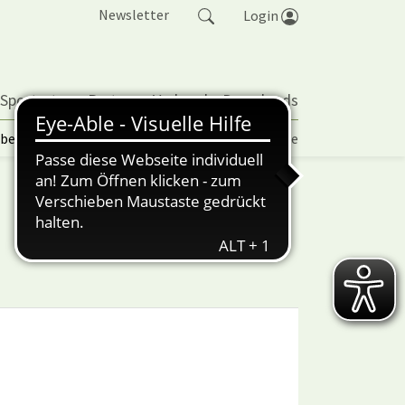
Newsletter
Login
 Sportarten
Partner
Verband
Downloads
lbetrieb | TORP
Vereinspokal
Turniere