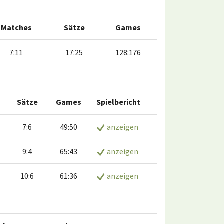
Matches
Sätze
Games
7:11
17:25
128:176
Sätze
Games
Spielbericht
7:6
49:50
anzeigen
9:4
65:43
anzeigen
10:6
61:36
anzeigen