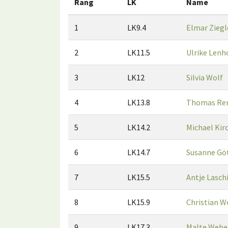
Rang
LK
Name
1
LK9.4
Elmar Ziegl
2
LK11.5
Ulrike Lenh
3
LK12
Silvia Wolf
4
LK13.8
Thomas Re
5
LK14.2
Michael Ki
6
LK14.7
Susanne Gö
7
LK15.5
Antje Lasch
8
LK15.9
Christian W
9
LK17.3
Malte Webe