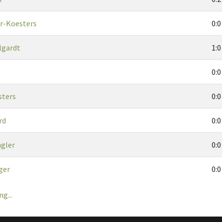
er-Koesters
0:0
lgardt
1:0
l
0:0
sters
0:0
rd
0:0
ngler
0:0
ger
0:0
g...