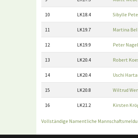
10
LK18.4
Sibylle Pet
11
LK19.7
Martina Bel
12
LK19.9
Peter Nage
13
LK20.4
Robert Koe
14
LK20.4
Uschi Harta
15
LK20.8
Wiltrud We
16
LK21.2
Kirsten Krö
Vollständige Namentliche Mannschaftsmeldun