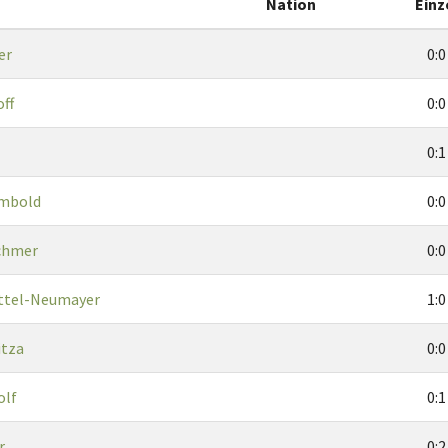
Nation
Einz
er
0:0
off
0:0
0:1
mbold
0:0
rchmer
0:0
ttel-Neumayer
1:0
itza
0:0
olf
0:1
r
0:2