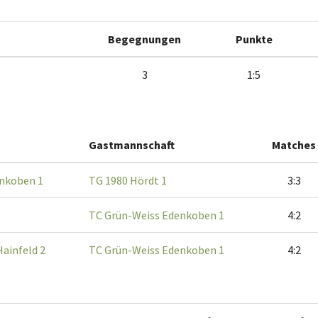
Begegnungen
Punkte
3
1:5
Gastmannschaft
Matches
nkoben 1
TG 1980 Hördt 1
3:3
TC Grün-Weiss Edenkoben 1
4:2
ainfeld 2
TC Grün-Weiss Edenkoben 1
4:2