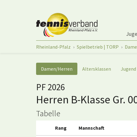
Springe zum Seiteninhalt
Jug
Sie sind hier:
Rheinland-Pfalz
Spielbetrieb | TORP
Dame
Damen/Herren
Altersklassen
Jugend
PF 2026
Herren B-Klasse Gr. 0
Tabelle
Rang
Mannschaft