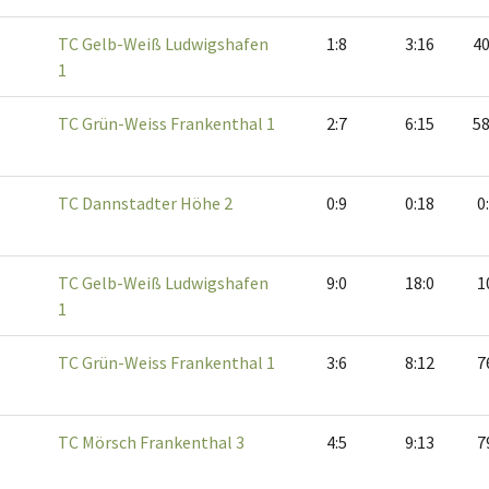
TC Gelb-Weiß Ludwigshafen
1:8
3:16
40
1
TC Grün-Weiss Frankenthal 1
2:7
6:15
58
TC Dannstadter Höhe 2
0:9
0:18
0
TC Gelb-Weiß Ludwigshafen
9:0
18:0
1
1
TC Grün-Weiss Frankenthal 1
3:6
8:12
7
TC Mörsch Frankenthal 3
4:5
9:13
7