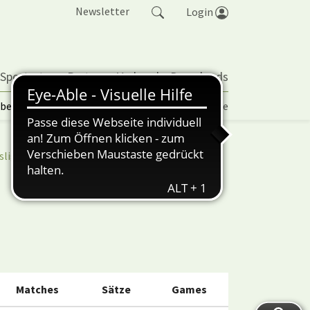
Newsletter
Login
 Sportarten
Partner
Verband
Downloads
lbetrieb | TORP
Vereinspokal
Turniere
sliga
nuScore
Matches
Sätze
Games