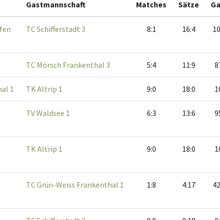
Gastmannschaft
Matches
Sätze
G
fen
TC Schifferstadt 3
8:1
16:4
10
TC Mörsch Frankenthal 3
5:4
11:9
8
al 1
TK Altrip 1
9:0
18:0
1
TV Waldsee 1
6:3
13:6
9
TK Altrip 1
9:0
18:0
1
TC Grün-Weiss Frankenthal 1
1:8
4:17
42