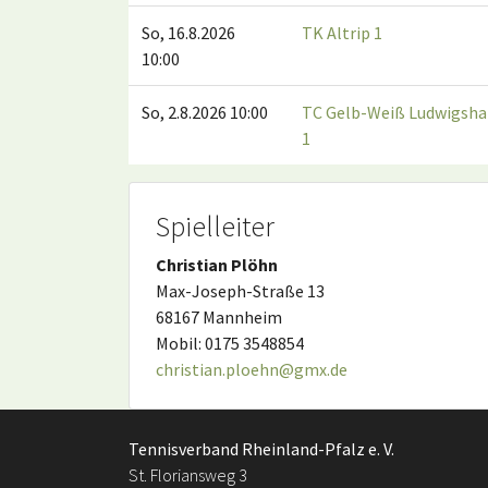
So, 16.8.2026
TK Altrip 1
10:00
So, 2.8.2026 10:00
TC Gelb-Weiß Ludwigsha
1
Spielleiter
Christian Plöhn
Max-Joseph-Straße 13
68167 Mannheim
Mobil: 0175 3548854
christian.ploehn@gmx.de
Tennisverband Rheinland-Pfalz e. V.
St. Floriansweg 3