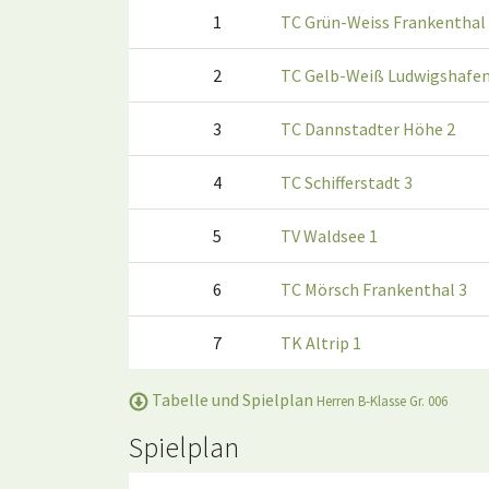
1
TC Grün-Weiss Frankenthal
2
TC Gelb-Weiß Ludwigshafen
3
TC Dannstadter Höhe 2
4
TC Schifferstadt 3
5
TV Waldsee 1
6
TC Mörsch Frankenthal 3
7
TK Altrip 1
Tabelle und Spielplan
Herren B-Klasse Gr. 006
Spielplan