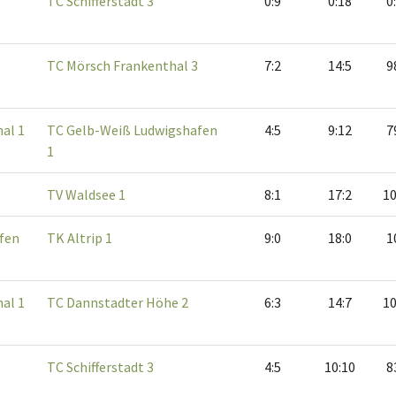
TC Schifferstadt 3
0:9
0:18
0
TC Mörsch Frankenthal 3
7:2
14:5
9
al 1
TC Gelb-Weiß Ludwigshafen
4:5
9:12
7
1
TV Waldsee 1
8:1
17:2
10
fen
TK Altrip 1
9:0
18:0
1
al 1
TC Dannstadter Höhe 2
6:3
14:7
10
TC Schifferstadt 3
4:5
10:10
8