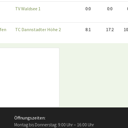
TV Waldsee 1
0:0
0:0
fen
TC Dannstadter Höhe 2
8:1
17:2
10
Öffnungszeiten:
Montag bis Donnerstag: 9:00 Uhr – 16:00 Uhr