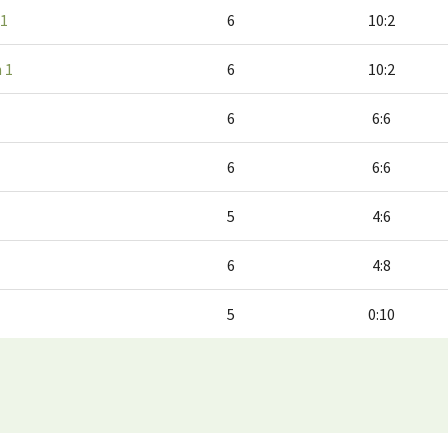
 1
6
10:2
 1
6
10:2
6
6:6
6
6:6
5
4:6
6
4:8
5
0:10