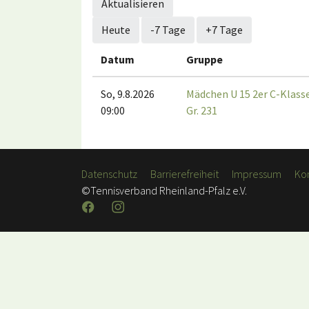
Aktualisieren
Heute
-7 Tage
+7 Tage
Datum
Gruppe
So, 9.8.2026
Mädchen U 15 2er C-Klass
09:00
Gr. 231
Datenschutz
Barrierefreiheit
Impressum
Ko
©Tennisverband Rheinland-Pfalz e.V.
Facebook
Instagram