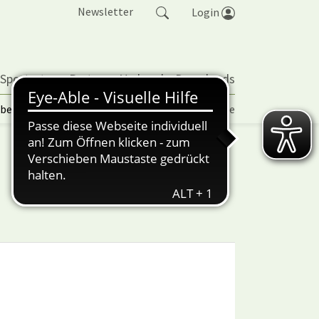
Newsletter
Login
 Sportarten
Partner
Verband
Downloads
lbetrieb | TORP
Vereinspokal
Turniere