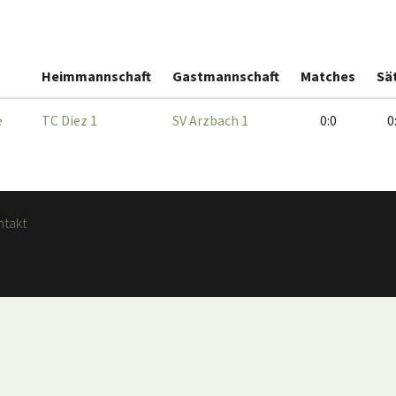
Heimmannschaft
Gastmannschaft
Matches
Sä
e
TC Diez 1
SV Arzbach 1
0:0
0
ntakt