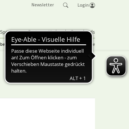
Newsletter
Login
 Sportarten
Partner
Verband
Downloads
lbetrieb | TORP
Vereinspokal
Turniere