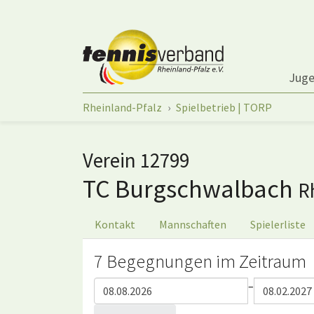
Springe zum Seiteninhalt
Jug
Sie sind hier:
Rheinland-Pfalz
Spielbetrieb | TORP
Verein 12799
TC Burgschwalbach
R
Kontakt
Mannschaften
Spielerliste
7 Begegnungen im Zeitraum
–