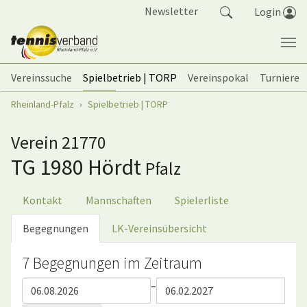
Springe zum Seiteninhalt
Newsletter
Login
Vereinssuche
Spielbetrieb | TORP
Vereinspokal
Turniere
Sie sind hier:
Rheinland-Pfalz
Spielbetrieb | TORP
Verein 21770
TG 1980 Hördt
Pfalz
Kontakt
Mannschaften
Spielerliste
Begegnungen
LK-Vereinsübersicht
7 Begegnungen im Zeitraum
–