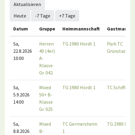
Aktualisieren
Heute
-7 Tage
+7 Tage
Datum
Gruppe
Heimmannschaft
Gastmannsc
Sa,
Herren
TG 1980 Hördt 1
Park TC
22.8.2026
40 (4er)
Grünstadt 1
10:00
A-
Klasse
Gr. 042
Sa,
Mixed
TG 1980 Hördt 1
TC Schifferst
5.9.2026
50+ B-
14:00
Klasse
Gr. 025
Sa,
Mixed
TC Germersheim
TG 1980 Hörd
8.8.2026
B-
1