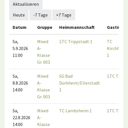
Aktualisieren
Heute
-7 Tage
+7 Tage
Datum
Gruppe
Heimmannschaft
Gastmann
Sa,
Mixed
1.TC Trippstadt 1
TC
5.9.2026
A-
Kirchheim
11:00
Klasse
1
Gr. 003
Sa,
Mixed
SG Bad
1.TC Tripp
8.8.2026
A-
Dürkheim/Ellerstadt
14:00
Klasse
1
Gr. 003
Sa,
Mixed
TC Lambsheim 1
1.TC Tripp
22.8.2026
A-
14:00
Klasse