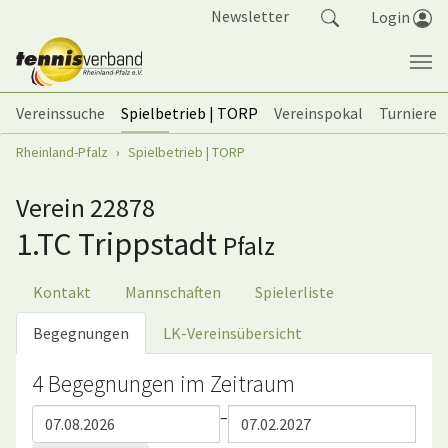
Springe zum Seiteninhalt
Newsletter
Login
Vereinssuche
Spielbetrieb | TORP
Vereinspokal
Turniere
Sie sind hier:
Rheinland-Pfalz
Spielbetrieb | TORP
Verein 22878
1.TC Trippstadt
Pfalz
Kontakt
Mannschaften
Spielerliste
Begegnungen
LK-Vereinsübersicht
4 Begegnungen im Zeitraum
–