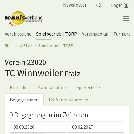
Springe zum Seiteninhalt
Newsletter
Login
Vereinssuche
Spielbetrieb | TORP
Vereinspokal
Turniere
Sie sind hier:
Rheinland-Pfalz
Spielbetrieb | TORP
Verein 23020
TC Winnweiler
Pfalz
Kontakt
Mannschaften
Spielerliste
Begegnungen
LK-Vereinsübersicht
9 Begegnungen im Zeitraum
–