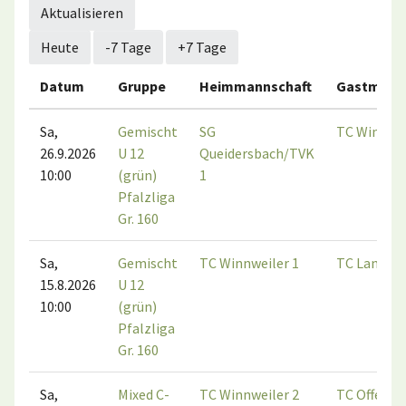
Aktualisieren
Heute
-7 Tage
+7 Tage
Datum
Gruppe
Heimmannschaft
Gastmann
Sa,
Gemischt
SG
TC Winnwei
26.9.2026
U 12
Queidersbach/TVK
10:00
(grün)
1
Pfalzliga
Gr. 160
Sa,
Gemischt
TC Winnweiler 1
TC Landstu
15.8.2026
U 12
10:00
(grün)
Pfalzliga
Gr. 160
Sa,
Mixed C-
TC Winnweiler 2
TC Offenba