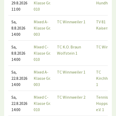
29.8.2026
Klasse Gr.
Hundheim 
11:00
010
Sa,
Mixed A-
TC Winnweiler 1
TV 81
8.8.2026
Klasse Gr.
Kaiserslaut
14:00
003
Sa,
Mixed C-
TC K.O. Braun
TC Winnwei
8.8.2026
Klasse Gr.
Wolfstein 1
14:00
010
Sa,
Mixed A-
TC Winnweiler 1
TC
22.8.2026
Klasse Gr.
Kirchheim
14:00
003
1
Sa,
Mixed C-
TC Winnweiler 2
Tennisclub
22.8.2026
Klasse Gr.
Hoppstädt
14:00
010
e.V. 1