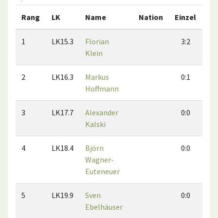
Rang
LK
Name
Nation
Einzel
Do
1
LK15.3
Florian
3:2
Klein
2
LK16.3
Markus
0:1
Hoffmann
3
LK17.7
Alexander
0:0
Kalski
4
LK18.4
Björn
0:0
Wagner-
Euteneuer
5
LK19.9
Sven
0:0
Ebelhäuser