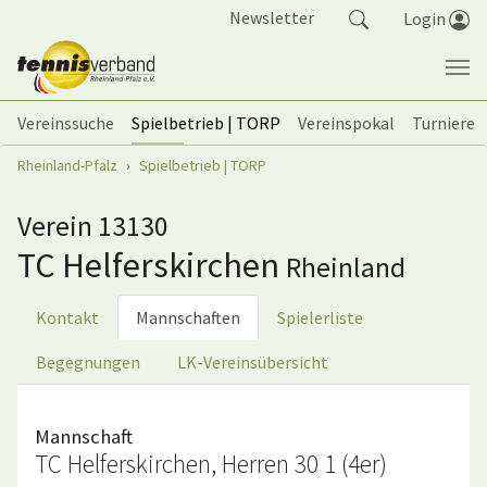
Springe zum Seiteninhalt
Newsletter
Login
Vereinssuche
Spielbetrieb | TORP
Vereinspokal
Turniere
Sie sind hier:
Rheinland-Pfalz
Spielbetrieb | TORP
Verein 13130
TC Helferskirchen
Rheinland
Kontakt
Mannschaften
Spielerliste
Begegnungen
LK-Vereinsübersicht
Mannschaft
TC Helferskirchen, Herren 30 1 (4er)