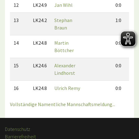
12
LK24.9
Jan Wihl
0:0
13
LK24.2
Stephan
1:0
Braun
14
LK24.8
Martin
0:0
Böttcher
15
LK24.6
Alexander
0:0
Lindhorst
16
LK24.8
Ulrich Remy
0:0
Vollständige Namentliche Mannschaftsmeldung...
Datenschutz
Barrierefreiheit