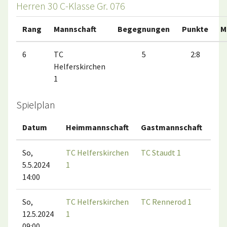
Herren 30 C-Klasse Gr. 076
Rang
Mannschaft
Begegnungen
Punkte
M
6
TC
5
2:8
Helferskirchen
1
Spielplan
Datum
Heimmannschaft
Gastmannschaft
Ma
So,
TC Helferskirchen
TC Staudt 1
5.5.2024
1
14:00
So,
TC Helferskirchen
TC Rennerod 1
12.5.2024
1
09:00