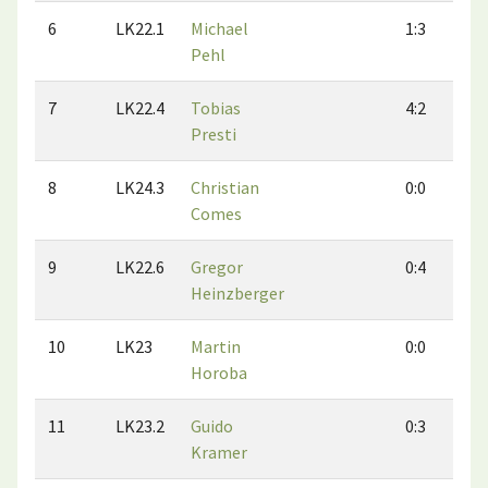
6
LK22.1
Michael
1:3
Pehl
7
LK22.4
Tobias
4:2
Presti
8
LK24.3
Christian
0:0
Comes
9
LK22.6
Gregor
0:4
Heinzberger
10
LK23
Martin
0:0
Horoba
11
LK23.2
Guido
0:3
Kramer