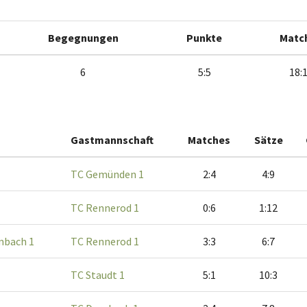
Begegnungen
Punkte
Matc
6
5:5
18:
Gastmannschaft
Matches
Sätze
TC Gemünden 1
2:4
4:9
1
TC Rennerod 1
0:6
1:12
mbach 1
TC Rennerod 1
3:3
6:7
TC Staudt 1
5:1
10:3