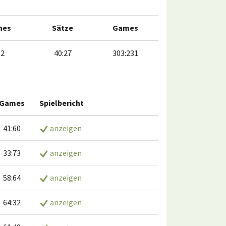
hes
Sätze
Games
12
40:27
303:231
Games
Spielbericht
41:60
anzeigen
33:73
anzeigen
58:64
anzeigen
64:32
anzeigen