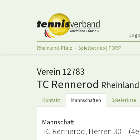
Springe zum Seiteninhalt
Jug
Sie sind hier:
Rheinland-Pfalz
Spielbetrieb | TORP
Verein 12783
TC Rennerod
Rheinland
Kontakt
Mannschaften
Spielerliste
Mannschaft
TC Rennerod, Herren 30 1 (4e