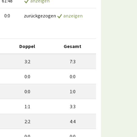
61:48
anzeigen
0:0
zurückgezogen
anzeigen
Doppel
Gesamt
3:2
7:3
0:0
0:0
0:0
1:0
1:1
3:3
2:2
4:4
0:0
0:0