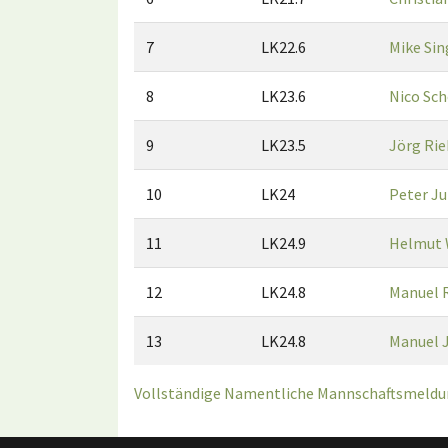
7
LK22.6
Mike Sin
8
LK23.6
Nico Sc
9
LK23.5
Jörg Rie
10
LK24
Peter J
11
LK24.9
Helmut 
12
LK24.8
Manuel 
13
LK24.8
Manuel 
Vollständige Namentliche Mannschaftsmeldun