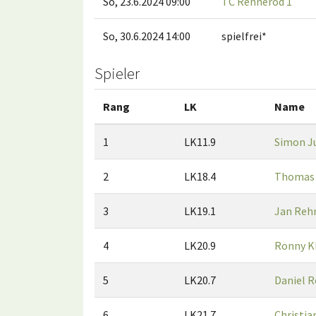
So, 23.6.2024 09:00
TC Rennerod 1
So, 30.6.2024 14:00
spielfrei*
Spieler
Rang
LK
Name
1
LK11.9
Simon J
2
LK18.4
Thomas 
3
LK19.1
Jan Re
4
LK20.9
Ronny K
5
LK20.7
Daniel 
6
LK21.7
Christia