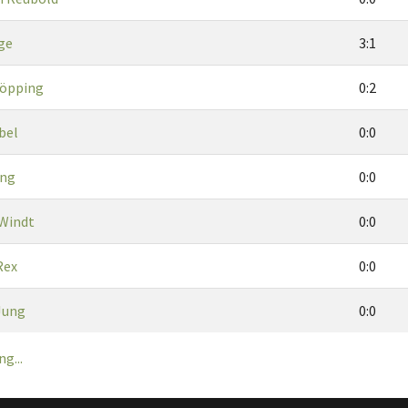
ge
3:1
höpping
0:2
bel
0:0
ung
0:0
Windt
0:0
Rex
0:0
Jung
0:0
g...