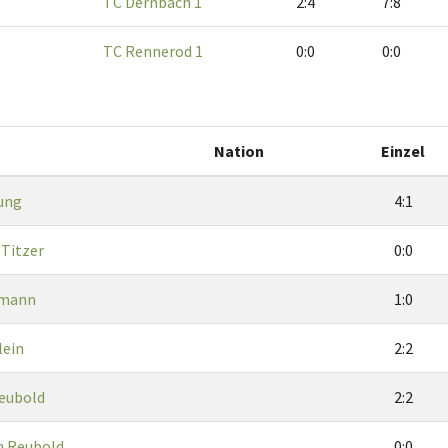
TC Dernbach 1
2:4
7:8
TC Rennerod 1
0:0
0:0
Nation
Einzel
ung
4:1
Titzer
0:0
hmann
1:0
lein
2:2
Reubold
2:2
n Reubold
0:0