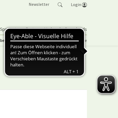
Newsletter
Login
 Sportarten
Partner
Verband
Downloads
lbetrieb | TORP
Vereinspokal
Turniere