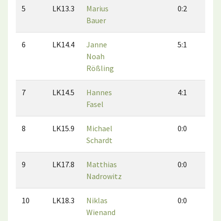
5
LK13.3
Marius
0:2
2:
Bauer
6
LK14.4
Janne
5:1
3:
Noah
Rößling
7
LK14.5
Hannes
4:1
3:
Fasel
8
LK15.9
Michael
0:0
0:
Schardt
9
LK17.8
Matthias
0:0
0:
Nadrowitz
10
LK18.3
Niklas
0:0
0:
Wienand