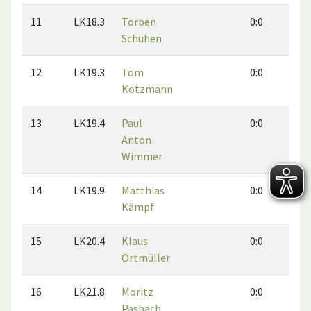
11
LK18.3
Torben
0:0
0:
Schuhen
12
LK19.3
Tom
0:0
0:
Kotzmann
13
LK19.4
Paul
0:0
0:
Anton
Wimmer
14
LK19.9
Matthias
0:0
0:
Kämpf
15
LK20.4
Klaus
0:0
1:
Ortmüller
16
LK21.8
Moritz
0:0
0:
Pasbach