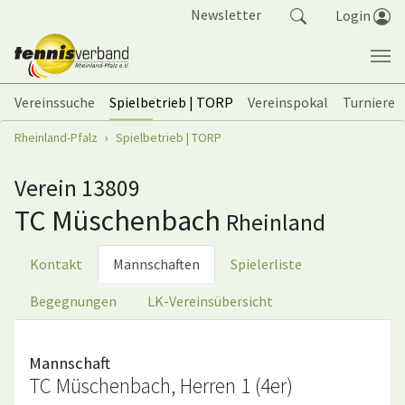
Springe zum Seiteninhalt
Newsletter
Login
Vereinssuche
Spielbetrieb | TORP
Vereinspokal
Turniere
Sie sind hier:
Rheinland-Pfalz
Spielbetrieb | TORP
Verein 13809
TC Müschenbach
Rheinland
Kontakt
Mannschaften
Spielerliste
Begegnungen
LK-Vereinsübersicht
Mannschaft
TC Müschenbach, Herren 1 (4er)