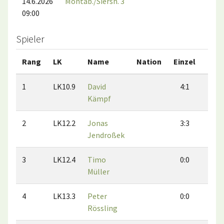
14.6.2026
Montab./Siersh. 3
09:00
Spieler
Rang
LK
Name
Nation
Einzel
Dop
1
LK10.9
David
4:1
3:
Kämpf
2
LK12.2
Jonas
3:3
4:
Jendroßek
3
LK12.4
Timo
0:0
0:
Müller
4
LK13.3
Peter
0:0
0:
Rössling