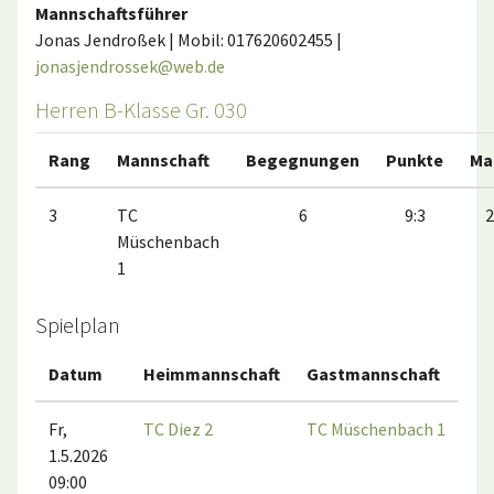
Mannschaftsführer
Jonas Jendroßek | Mobil: 017620602455 |
jonasjendrossek@web.de
Herren B-Klasse Gr. 030
Rang
Mannschaft
Begegnungen
Punkte
Ma
3
TC
6
9:3
2
Müschenbach
1
Spielplan
Datum
Heimmannschaft
Gastmannschaft
Fr,
TC Diez 2
TC Müschenbach 1
1.5.2026
09:00