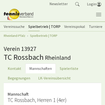
Springe zum Seiteninhalt
Newsletter
Login
Vereinssuche
Spielbetrieb | TORP
Vereinspokal
Turniere
Sie sind hier:
Rheinland-Pfalz
Spielbetrieb | TORP
Verein 13927
TC Rossbach
Rheinland
Kontakt
Mannschaften
Spielerliste
Begegnungen
LK-Vereinsübersicht
Mannschaft
TC Rossbach, Herren 1 (4er)