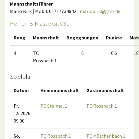
Mannschaftsführer
Mario Birk | Mobil: 01717734842 |
mariobirk@gmx.de
Herren B-Klasse Gr. 030
Rang
Mannschaft
Begegnungen
Punkte
Mat
4
TC
6
6:6
18
Rossbach 1
Spielplan
Datum
Heimmannschaft
Gastmannschaft
Fr,
TC Steimel 1
TC Rossbach 1
1.5.2026
09:00
So,
TC Rossbach 1
TC Müschenbach 1