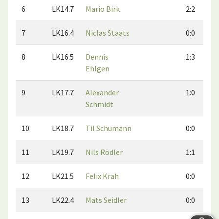
6
LK14.7
Mario Birk
2:2
7
LK16.4
Niclas Staats
0:0
8
LK16.5
Dennis
1:3
Ehlgen
9
LK17.7
Alexander
1:0
Schmidt
10
LK18.7
Til Schumann
0:0
11
LK19.7
Nils Rödler
1:1
12
LK21.5
Felix Krah
0:0
13
LK22.4
Mats Seidler
0:0