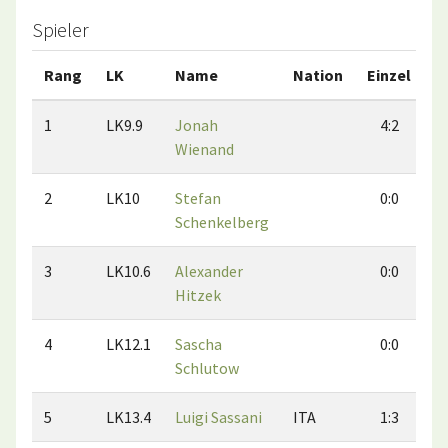
Spieler
Rang
LK
Name
Nation
Einzel
D
1
LK9.9
Jonah
4:2
Wienand
2
LK10
Stefan
0:0
Schenkelberg
3
LK10.6
Alexander
0:0
Hitzek
4
LK12.1
Sascha
0:0
Schlutow
5
LK13.4
Luigi Sassani
ITA
1:3