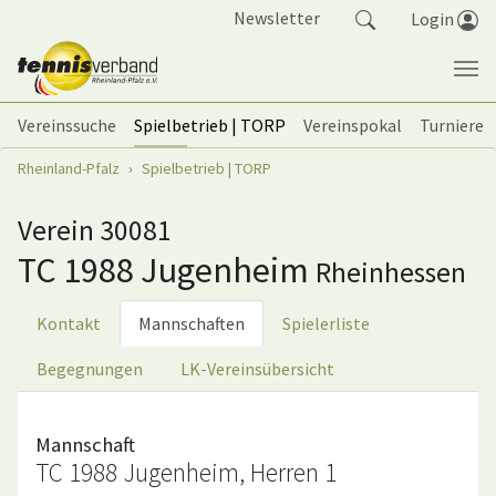
Springe zum Seiteninhalt
Newsletter
Login
Vereinssuche
Spielbetrieb | TORP
Vereinspokal
Turniere
Sie sind hier:
Rheinland-Pfalz
Spielbetrieb | TORP
Verein 30081
TC 1988 Jugenheim
Rheinhessen
Kontakt
Mannschaften
Spielerliste
Begegnungen
LK-Vereinsübersicht
Mannschaft
TC 1988 Jugenheim, Herren 1