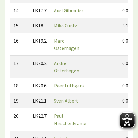
14
LK17.7
Axel Gibmeier
0:0
15
LK18
Mika Cuntz
3:1
16
LK19.2
Marc
0:0
Osterhagen
17
LK20.2
Andre
0:0
Osterhagen
18
LK20.6
Peer Lüthgens
0:0
19
LK21.1
Sven Albert
0:0
20
LK22.7
Paul
2:1
Hirschenkrämer