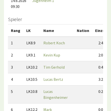
14.6.2026
Jugenheim 1
09:30
Spieler
Rang
LK
Name
Nation
Einzel
1
LK8.9
Robert Koch
2:4
2
LK9.1
Kevin Kup
2:0
3
LK10.2
Tim Gerhold
0:4
4
LK10.5
Lucas Bertz
3:2
5
LK10.8
Lucas
0:2
Bingenheimer
6
LK12.2
Mark
0:0