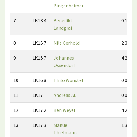
Bingenheimer
7
LK13.4
Benedikt
0:1
Landgraf
8
LK15.7
Nils Gerhold
2:3
9
LK15.7
Johannes
4:2
Ossendorf
10
LK16.8
Thilo Wünstel
0:0
11
LK17
Andreas Au
0:0
12
LK17.2
Ben Weyell
4:2
13
LK17.3
Manuel
1:3
Thielmann