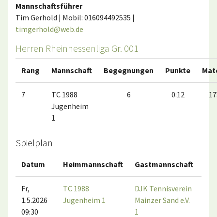
Mannschaftsführer
Tim Gerhold | Mobil: 016094492535 |
timgerhold@web.de
Herren Rheinhessenliga Gr. 001
Rang
Mannschaft
Begegnungen
Punkte
Mat
7
TC 1988
6
0:12
17
Jugenheim
1
Spielplan
Datum
Heimmannschaft
Gastmannschaft
Ma
Fr,
TC 1988
DJK Tennisverein
1.5.2026
Jugenheim 1
Mainzer Sand e.V.
09:30
1