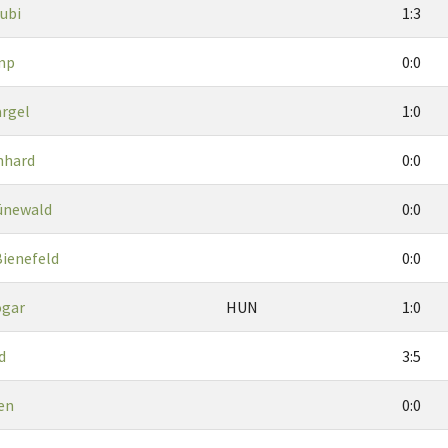
ubi
1:3
mp
0:0
argel
1:0
nhard
0:0
ünewald
0:0
Bienefeld
0:0
ogar
HUN
1:0
d
3:5
en
0:0