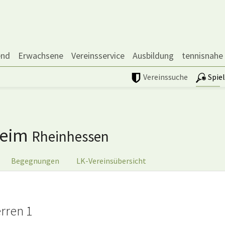
end
Erwachsene
Vereinsservice
Ausbildung
tennisnahe
Vereinssuche
Spie
heim
Rheinhessen
Begegnungen
LK-Vereinsübersicht
rren 1