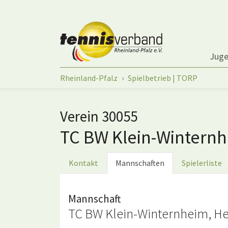
Springe zum Seiteninhalt
Jug
Sie sind hier:
Rheinland-Pfalz
Spielbetrieb | TORP
Verein 30055
TC BW Klein-Wintern
Kontakt
Mannschaften
Spielerliste
Mannschaft
TC BW Klein-Winternheim, He