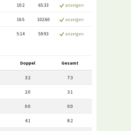
10:2
65:33
anzeigen
16:5
102:60
anzeigen
5:14
59:93
anzeigen
Doppel
Gesamt
3:2
7:3
2:0
3:1
0:0
0:0
4:1
8:2