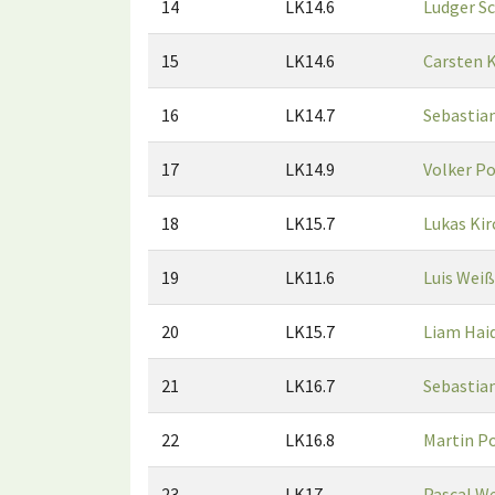
14
LK14.6
Ludger Sc
15
LK14.6
Carsten 
16
LK14.7
Sebastian
17
LK14.9
Volker P
18
LK15.7
Lukas Kir
19
LK11.6
Luis Wei
20
LK15.7
Liam Hai
21
LK16.7
Sebastian
22
LK16.8
Martin P
23
LK17
Pascal W