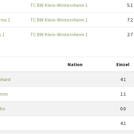
TC BW Klein-Winternheim 1
5:1
rms 1
TC BW Klein-Winternheim 1
7:2
 1
TC BW Klein-Winternheim 1
2:7
Nation
Einzel
nhard
4:1
rimm
1:1
öhn
0:0
4:1