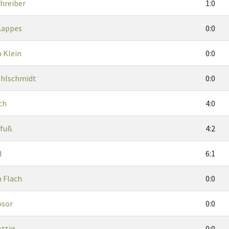
hreiber
1:0
Kappes
0:0
 Klein
0:0
ohlschmidt
0:0
ch
4:0
ßfuß
4:2
d
6:1
 Flach
0:0
osor
0:0
ettig
0:0