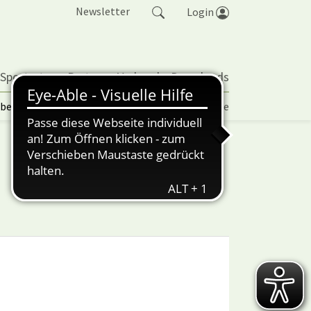
Newsletter
Login
 Sportarten
Partner
Verband
Downloads
lbetrieb | TORP
Vereinspokal
Turniere