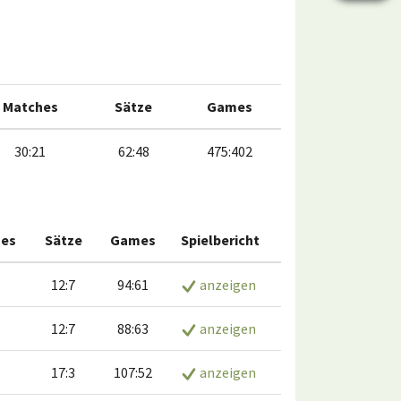
Matches
Sätze
Games
30:21
62:48
475:402
es
Sätze
Games
Spielbericht
12:7
94:61
anzeigen
12:7
88:63
anzeigen
17:3
107:52
anzeigen