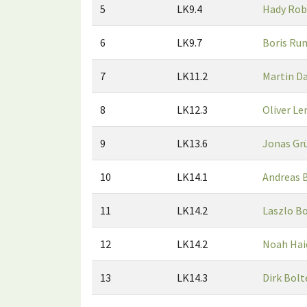
5
LK9.4
Hady Rob
6
LK9.7
Boris Ru
7
LK11.2
Martin D
8
LK12.3
Oliver Le
9
LK13.6
Jonas Gr
10
LK14.1
Andreas 
11
LK14.2
Laszlo B
12
LK14.2
Noah Hai
13
LK14.3
Dirk Bolt