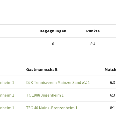
Begegnungen
Punkte
6
8:4
Gastmannschaft
Match
rnheim 1
DJK Tennisverein Mainzer Sand e.V. 1
6:3
rnheim 1
TC 1988 Jugenheim 1
6:3
rnheim 1
TSG 46 Mainz-Bretzenheim 1
8:1