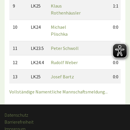
9
LK25
Klaus
1:1
Rothenhäusler
10
LK24
Michael
0:0
Plischka
11
LK23.5
Peter Schwoll
0:0
12
LK24.4
Rudolf Weber
0:0
13
LK25
Josef Bartz
0:0
Vollständige Namentliche Mannschaftsmeldung...
Datenschutz
Barrierefreiheit
Impressum