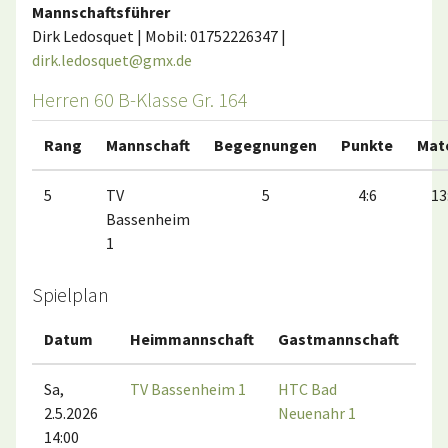
Mannschaftsführer
Dirk Ledosquet | Mobil: 01752226347 |
dirk.ledosquet@gmx.de
Herren 60 B-Klasse Gr. 164
Rang
Mannschaft
Begegnungen
Punkte
Mat
5
TV
5
4:6
13
Bassenheim
1
Spielplan
Datum
Heimmannschaft
Gastmannschaft
Ma
Sa,
TV Bassenheim 1
HTC Bad
2.5.2026
Neuenahr 1
14:00