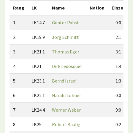
Rang
LK
Name
Nation
Einzel
1
LK14.7
Günter Pabst
0:0
2
LK19.9
Jörg Schmitt
2:1
3
LK21.1
Thomas Eger
3:1
4
LK21
Dirk Ledosquet
1:4
5
LK23.1
Bernd Israel
1:3
6
LK22.1
Harald Lohner
0:0
7
LK24.4
Werner Weber
0:0
8
LK25
Robert Baulig
0:2