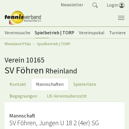
Springe zum Seiteninhalt
Newsletter
Login
Vereinssuche
Spielbetrieb | TORP
Vereinspokal
Turniere
Sie sind hier:
Rheinland-Pfalz
Spielbetrieb | TORP
Verein 10165
SV Föhren
Rheinland
Kontakt
Mannschaften
Spielerliste
Begegnungen
LK-Vereinsübersicht
Mannschaft
SV Föhren, Jungen U 18 2 (4er) SG