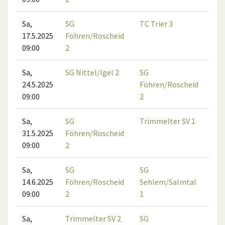
Sa,
SG
TC Trier 3
TC
17.5.2025
Föhren/Roscheid
Ros
09:00
2
Sa,
SG Nittel/Igel 2
SG
TV
24.5.2025
Föhren/Roscheid
Ige
09:00
2
Sa,
SG
Trimmelter SV 1
TC
31.5.2025
Föhren/Roscheid
Ros
09:00
2
Sa,
SG
SG
TC
14.6.2025
Föhren/Roscheid
Sehlem/Salmtal
Ros
09:00
2
1
Sa,
Trimmelter SV 2
SG