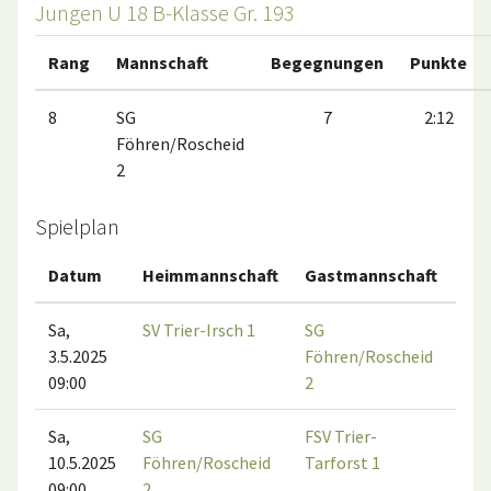
Jungen U 18 B-Klasse Gr. 193
Rang
Mannschaft
Begegnungen
Punkte
8
SG
7
2:12
Föhren/Roscheid
2
Spielplan
Datum
Heimmannschaft
Gastmannschaft
Spi
Sa,
SV Trier-Irsch 1
SG
3.5.2025
Föhren/Roscheid
09:00
2
Sa,
SG
FSV Trier-
TC
10.5.2025
Föhren/Roscheid
Tarforst 1
Ros
09:00
2