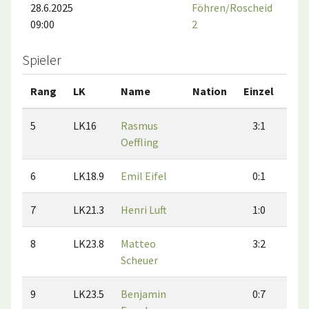
28.6.2025
Föhren/Roscheid
09:00
2
Spieler
Rang
LK
Name
Nation
Einzel
Dop
5
LK16
Rasmus
3:1
4
Oeffling
6
LK18.9
Emil Eifel
0:1
0
7
LK21.3
Henri Luft
1:0
0
8
LK23.8
Matteo
3:2
3
Scheuer
9
LK23.5
Benjamin
0:7
2