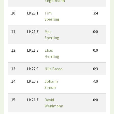
Engelmann
10
LK23.1
Tim
3:4
3
Sperling
11
LK21.7
Max
0:0
0
Sperling
12
LK21.3
Elias
0:0
0
Herrling
13
LK22.9
Nils Bredo
0:3
0
14
LK20.9
Johann
4:0
2
Simon
15
LK21.7
David
0:0
0
Weidmann