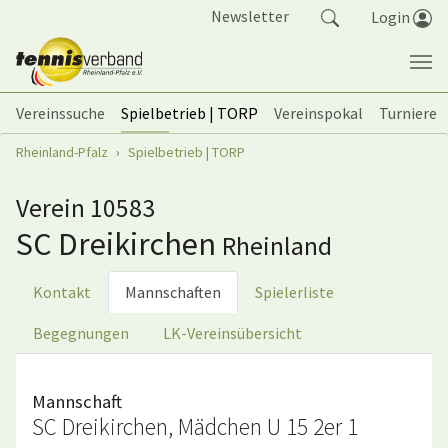
Springe zum Seiteninhalt
Newsletter
Login
Vereinssuche
Spielbetrieb | TORP
Vereinspokal
Turniere
Sie sind hier:
Rheinland-Pfalz
Spielbetrieb | TORP
Verein 10583
SC Dreikirchen
Rheinland
Kontakt
Mannschaften
Spielerliste
Begegnungen
LK-Vereinsübersicht
Mannschaft
SC Dreikirchen, Mädchen U 15 2er 1