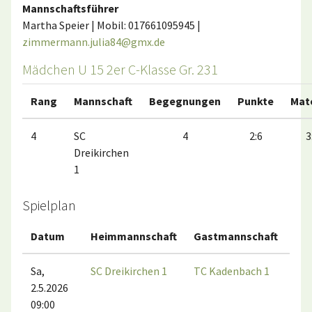
Mannschaftsführer
Martha Speier | Mobil: 017661095945 |
zimmermann.julia84@gmx.de
Mädchen U 15 2er C-Klasse Gr. 231
Rang
Mannschaft
Begegnungen
Punkte
Mat
4
SC
4
2:6
3
Dreikirchen
1
Spielplan
Datum
Heimmannschaft
Gastmannschaft
Ma
Sa,
SC Dreikirchen 1
TC Kadenbach 1
2.5.2026
09:00