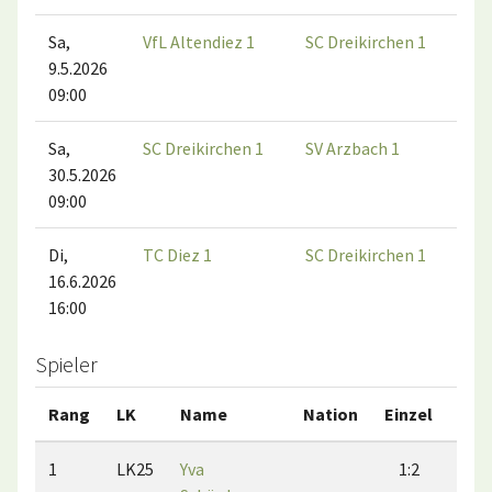
Sa,
VfL Altendiez 1
SC Dreikirchen 1
9.5.2026
09:00
Sa,
SC Dreikirchen 1
SV Arzbach 1
30.5.2026
09:00
Di,
TC Diez 1
SC Dreikirchen 1
16.6.2026
16:00
Spieler
Rang
LK
Name
Nation
Einzel
Dop
1
LK25
Yva
1:2
1: